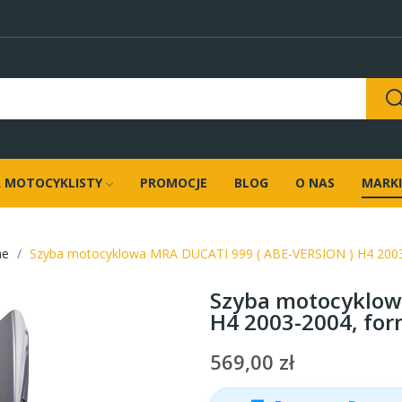
 MOTOCYKLISTY
PROMOCJE
BLOG
O NAS
MARKI
ne
Szyba motocyklowa MRA DUCATI 999 ( ABE-VERSION ) H4 2003
Szyba motocyklow
H4 2003-2004, for
569,00 zł