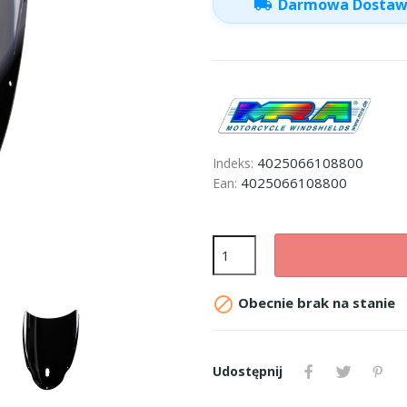
local_shipping
Darmowa Dosta
4025066108800
Indeks:
4025066108800
Ean:

Obecnie brak na stanie
Udostępnij