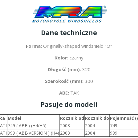
Dane techniczne
Forma:
Originally-shaped windshield "O"
Kolor:
czarny
Długość (mm):
320
Szerokość (mm):
300
ABE:
TAK
Pasuje do modeli
ka
Model
Rocznik od
Rocznik do
Pojemność (
ATI
749 ( ABE ) (H4/H5)
2003
2004
749
ATI
999 ( ABE-VERSION ) (H4)
2003
2004
999