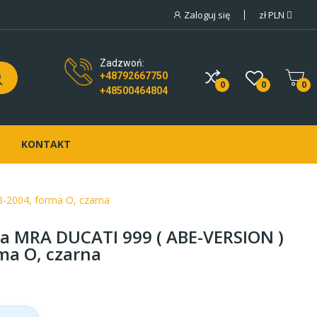
Zaloguj się
zł
PLN
Zadzwoń:
+48792667750
0
0
0
+48500464804
KONTAKT
-2004, forma O, czarna
a MRA DUCATI 999 ( ABE-VERSION )
ma O, czarna