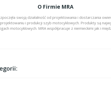
O Firmie MRA
zpoczęła swoją działalność od projektowania i dostarczania ow
 projektowaniu i produkcji szyb motocyklowych. Produkty są najwy
cigach motocyklowych. MRA współpracuje z niemieckimi jak i m
gorii: