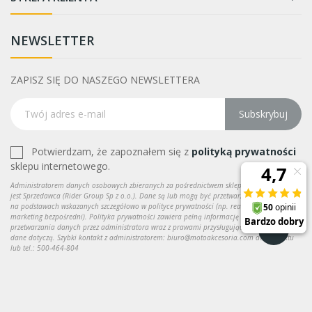
NEWSLETTER
ZAPISZ SIĘ DO NASZEGO NEWSLETTERA
Subskrybuj
Potwierdzam, że zapoznałem się z
polityką prywatności
sklepu internetowego.
Administratorem danych osobowych zbieranych za pośrednictwem sklepu internetowego
jest Sprzedawca (Rider Group Sp z o.o.). Dane są lub mogą być przetwarzane w celach oraz
na podstawach wskazanych szczegółowo w polityce prywatności (np. realizacja umowy,
marketing bezpośredni). Polityka prywatności zawiera pełną informację na temat
przetwarzania danych przez administratora wraz z prawami przysługującymi osobie, której
dane dotyczą. Szybki kontakt z administratorem: biuro@motoakcesoria.com do kontaktu
lub tel.: 500-464-804