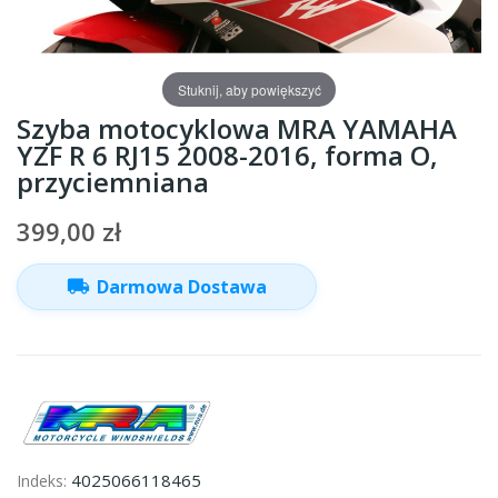
Stuknij, aby powiększyć
Szyba motocyklowa MRA YAMAHA
YZF R 6 RJ15 2008-2016, forma O,
przyciemniana
399,00 zł
local_shipping
Darmowa Dostawa
4025066118465
Indeks: