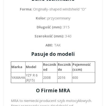
Forma:
Originally-shaped windshield "O"
Kolor:
przyciemniany
Długość (mm):
315
Szerokość (mm):
340
ABE:
TAK
Pasuje do modeli
Rocznik
Rocznik
Pojemność
Marka
Model
od
do
(ccm)
YZF R 6
YAMAHA
2008
2016
600
(RJ15)
O Firmie MRA
MRA to niemiecki producent szyb motocyklowych.
Firma rozpoczęła swoją działalność od