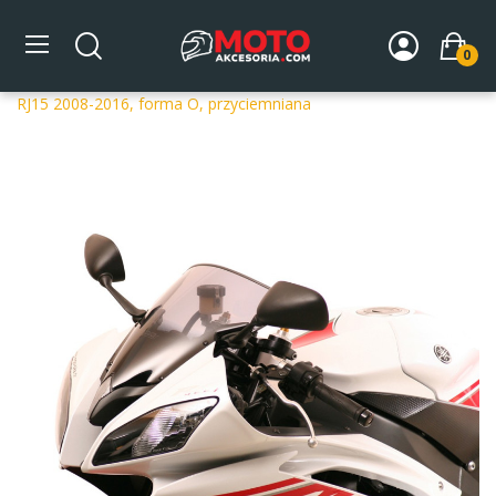
0
Strona główna
DLA MOTOCYKLA
Szyby
Szyby
dedykowane
Szyba motocyklowa MRA YAMAHA YZF R 6
RJ15 2008-2016, forma O, przyciemniana