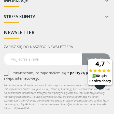
INFORMACJE

STREFA KLIENTA

NEWSLETTER
ZAPISZ SIĘ DO NASZEGO NEWSLETTERA
Subskrybuj
Potwierdzam, że zapoznałem się z
polityką prywatności
sklepu internetowego.
Administratorem danych osobowych zbieranych za pośrednictwem sklepu internetowego
jest Sprzedawca (Rider Group Sp z o.o.). Dane są lub mogą być przetwarzane w celach oraz
na podstawach wskazanych szczegółowo w polityce prywatności (np. realizacja umowy,
marketing bezpośredni). Polityka prywatności zawiera pełną informację na temat
przetwarzania danych przez administratora wraz z prawami przysługującymi osobie, której
dane dotyczą. Szybki kontakt z administratorem: biuro@motoakcesoria.com do kontaktu
lub tel.: 500-464-804