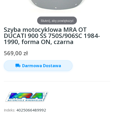
Stuknij, aby powiększyć
Szyba motocyklowa MRA OT
DUCATI 900 SS 750S/906SC 1984-
1990, forma ON, czarna
569,00 zł
local_shipping
Darmowa Dostawa
4025066489992
Indeks: