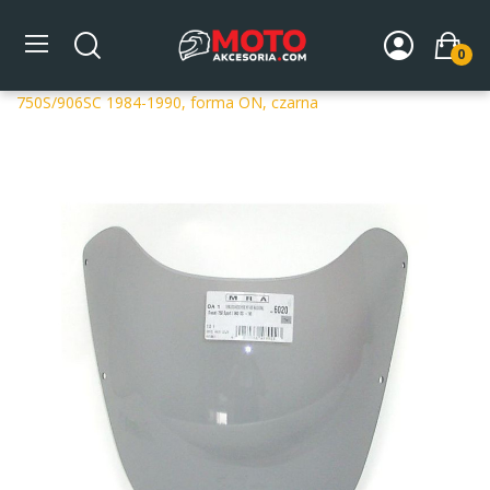
0
Strona główna
DLA MOTOCYKLA
Szyby
Szyby
dedykowane
Szyba motocyklowa MRA OT DUCATI 900 SS
750S/906SC 1984-1990, forma ON, czarna