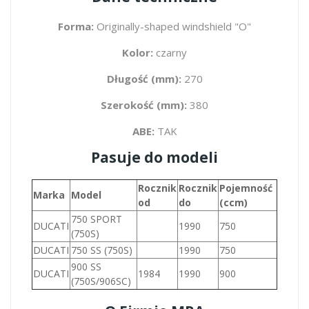
Forma:
Originally-shaped windshield "O"
Kolor:
czarny
Długość (mm):
270
Szerokość (mm):
380
ABE:
TAK
Pasuje do modeli
Rocznik
Rocznik
Pojemność
Marka
Model
od
do
(ccm)
750 SPORT
DUCATI
1990
750
(750S)
DUCATI
750 SS (750S)
1990
750
900 SS
DUCATI
1984
1990
900
(750S/906SC)