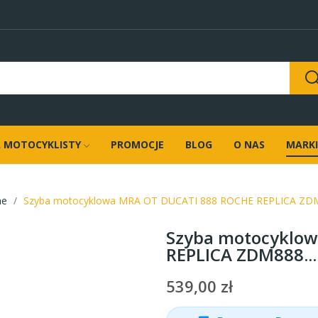
 MOTOCYKLISTY
PROMOCJE
BLOG
O NAS
MARKI
ne
Szyba motocyklowa MRA OT DUCATI 888 ROCHE REPLICA ZDM88
Szyba motocyklo
REPLICA ZDM888...
539,00 zł