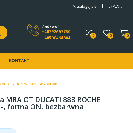
Zaloguj się
zł
PLN
Zadzwoń:
+48792667750
0
0
0
+48500464804
KONTAKT
8... -, forma ON, bezbarwna
wa MRA OT DUCATI 888 ROCHE
 -, forma ON, bezbarwna