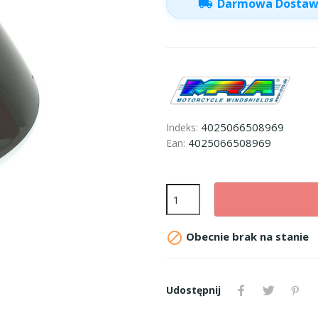
local_shipping
Darmowa Dosta
4025066508969
Indeks:
4025066508969
Ean:

Obecnie brak na stanie
Udostępnij