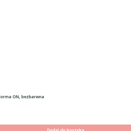
 forma ON, bezbarwna
Dodaj do koszyka