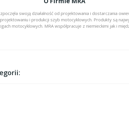
O Firmie MRA
zpoczęła swoją działalność od projektowania i dostarczania ow
 projektowaniu i produkcji szyb motocyklowych. Produkty są najwy
cigach motocyklowych. MRA współpracuje z niemieckimi jak i m
gorii: