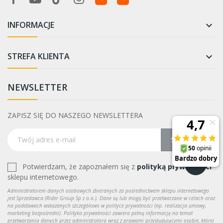
INFORMACJE

STREFA KLIENTA

NEWSLETTER
ZAPISZ SIĘ DO NASZEGO NEWSLETTERA
Subskrybuj
Potwierdzam, że zapoznałem się z
polityką prywatności
sklepu internetowego.
Administratorem danych osobowych zbieranych za pośrednictwem sklepu internetowego
jest Sprzedawca (Rider Group Sp z o.o.). Dane są lub mogą być przetwarzane w celach oraz
na podstawach wskazanych szczegółowo w polityce prywatności (np. realizacja umowy,
marketing bezpośredni). Polityka prywatności zawiera pełną informację na temat
przetwarzania danych przez administratora wraz z prawami przysługującymi osobie, której