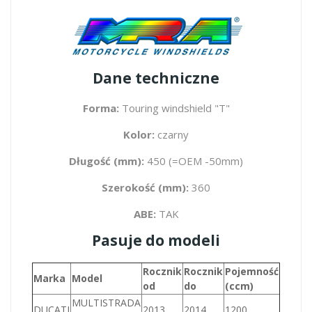
Dane techniczne
Forma:
Touring windshield "T"
Kolor:
czarny
Długość (mm):
450 (=OEM -50mm)
Szerokość (mm):
360
ABE:
TAK
Pasuje do modeli
Rocznik
Rocznik
Pojemność
Marka
Model
od
do
(ccm)
MULTISTRADA
DUCATI
2013
2014
1200