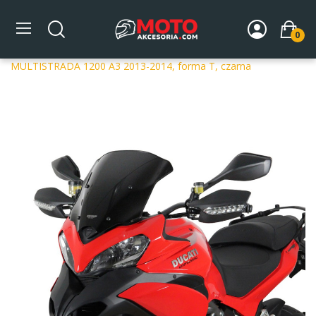
0
Strona główna
DLA MOTOCYKLA
Szyby
Szyby
dedykowane
Szyba motocyklowa MRA DUCATI
MULTISTRADA 1200 A3 2013-2014, forma T, czarna