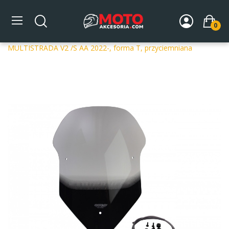
0
Strona główna
DLA MOTOCYKLA
Szyby
Szyby
dedykowane
Szyba motocyklowa MRA DUCATI
MULTISTRADA V2 /S AA 2022-, forma T, przyciemniana