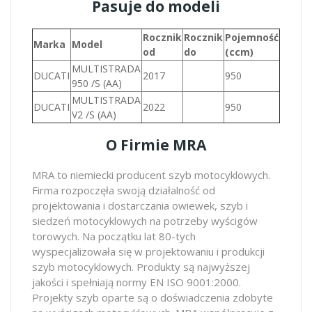
Pasuje do modeli
Rocznik
Rocznik
Pojemność
Marka
Model
od
do
(ccm)
MULTISTRADA
DUCATI
2017
950
950 /S (AA)
MULTISTRADA
DUCATI
2022
950
V2 /S (AA)
O Firmie MRA
MRA to niemiecki producent szyb motocyklowych.
Firma rozpoczęła swoją działalność od
projektowania i dostarczania owiewek, szyb i
siedzeń motocyklowych na potrzeby wyścigów
torowych. Na początku lat 80-tych
wyspecjalizowała się w projektowaniu i produkcji
szyb motocyklowych. Produkty są najwyższej
jakości i spełniają normy EN ISO 9001:2000.
Projekty szyb oparte są o doświadczenia zdobyte