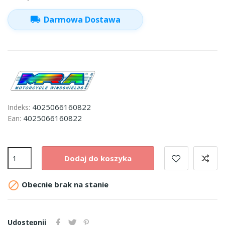
local_shipping
Darmowa Dostawa
4025066160822
Indeks:
4025066160822
Ean:
Dodaj do koszyka

Obecnie brak na stanie
Udostępnij