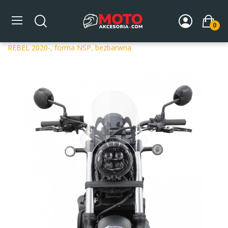
0
Strona główna
DLA MOTOCYKLA
Szyby
Szyby
dedykowane
Szyba motocyklowa MRA HONDA CMX 500
REBEL 2020-, forma NSP, bezbarwna