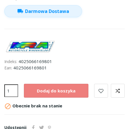
local_shipping
Darmowa Dostawa
4025066169801
Indeks:
4025066169801
Ean:
Dodaj do koszyka

Obecnie brak na stanie
Udostępnij