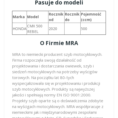
Pasuje do modeli
Rocznik
Rocznik
Pojemność
Marka
Model
od
do
(ccm)
CMX 500
HONDA
2020
500
REBEL
O Firmie MRA
MRA to niemiecki producent szyb motocyklowych.
Firma rozpoczęła swoją działalność od
projektowania i dostarczania owiewek, szyb i
siedzeń motocyklowych na potrzeby wyścigów
torowych. Na początku lat 80-tych
wyspecjalizowała się w projektowaniu i produkcji
szyb motocyklowych. Produkty są najwyższej
jakości i spełniają normy EN ISO 9001:2000.
Projekty szyb oparte są o doświadczenia zdobyte
na wyścigach motocyklowych. MRA współpracuje z
niemieckimi jak i międzynarodowymi zespołami
motocyklowymi z Moto-GP, Superbike i Endurance,