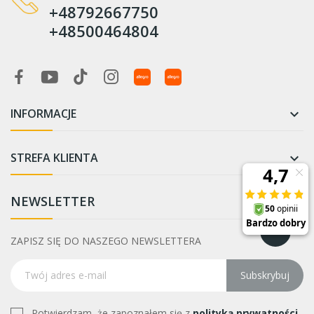
+48792667750
+48500464804
INFORMACJE

STREFA KLIENTA

NEWSLETTER
ZAPISZ SIĘ DO NASZEGO NEWSLETTERA
Subskrybuj
Potwierdzam, że zapoznałem się z
polityką prywatności