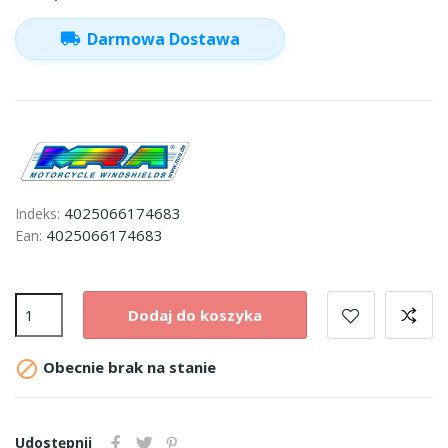
local_shipping
Darmowa Dostawa
4025066174683
Indeks:
4025066174683
Ean:
Dodaj do koszyka

Obecnie brak na stanie
Udostępnij