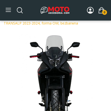
0
Strona główna
DLA MOTOCYKLA
Szyby
Szyby
dedykowane
Szyba motocyklowa MRA HONDA XL 750
TRANSALP 2023-2024, forma OM, bezbarwna