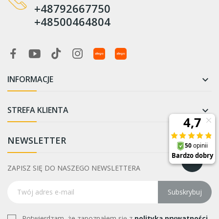
+48792667750
+48500464804
INFORMACJE

STREFA KLIENTA

NEWSLETTER
ZAPISZ SIĘ DO NASZEGO NEWSLETTERA
Subskrybuj
Potwierdzam, że zapoznałem się z
polityką prywatności