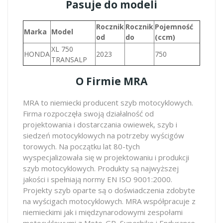
Pasuje do modeli
Rocznik
Rocznik
Pojemność
Marka
Model
od
do
(ccm)
XL 750
HONDA
2023
750
TRANSALP
O Firmie MRA
MRA to niemiecki producent szyb motocyklowych.
Firma rozpoczęła swoją działalność od
projektowania i dostarczania owiewek, szyb i
siedzeń motocyklowych na potrzeby wyścigów
torowych. Na początku lat 80-tych
wyspecjalizowała się w projektowaniu i produkcji
szyb motocyklowych. Produkty są najwyższej
jakości i spełniają normy EN ISO 9001:2000.
Projekty szyb oparte są o doświadczenia zdobyte
na wyścigach motocyklowych. MRA współpracuje z
niemieckimi jak i międzynarodowymi zespołami
motocyklowymi z Moto-GP, Superbike i Endurance,