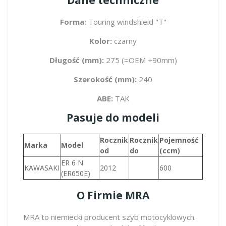
Forma:
Touring windshield "T"
Kolor:
czarny
Długość (mm):
275 (=OEM +90mm)
Szerokość (mm):
240
ABE:
TAK
Pasuje do modeli
Rocznik
Rocznik
Pojemność
Marka
Model
od
do
(ccm)
ER 6 N
KAWASAKI
2012
600
(ER650E)
O Firmie MRA
MRA to niemiecki producent szyb motocyklowych.