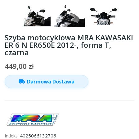
Szyba motocyklowa MRA KAWASAKI
ER 6 N ER650E 2012-, forma T,
czarna
449,00 zł
local_shipping
Darmowa Dostawa
4025066132706
Indeks: