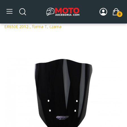
0
Strona główna
DLA MOTOCYKLA
Szyby
Szyby
dedykowane
Szyba motocyklowa MRA KAWASAKI ER 6 N
ER650E 2012-, forma T, czarna