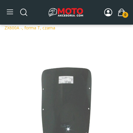
0
Strona główna
DLA MOTOCYKLA
Szyby
Szyby
dedykowane
Szyba motocyklowa MRA KAWASAKI GPX 600 R
ZX600A -, forma T, czarna