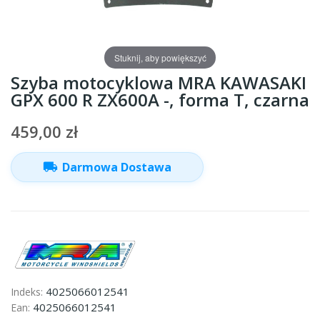
Stuknij, aby powiększyć
Szyba motocyklowa MRA KAWASAKI
GPX 600 R ZX600A -, forma T, czarna
459,00 zł
local_shipping
Darmowa Dostawa
4025066012541
Indeks:
4025066012541
Ean: