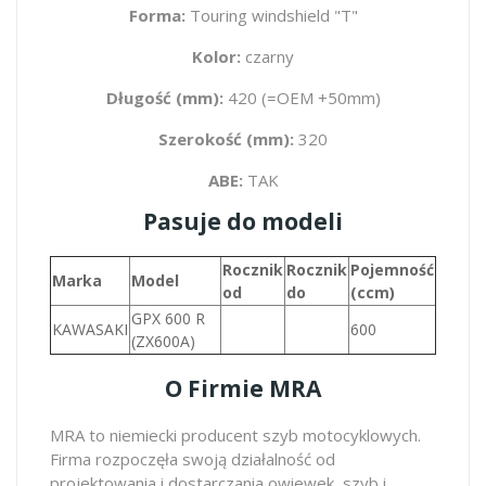
Forma:
Touring windshield "T"
Kolor:
czarny
Długość (mm):
420 (=OEM +50mm)
Szerokość (mm):
320
ABE:
TAK
Pasuje do modeli
Rocznik
Rocznik
Pojemność
Marka
Model
od
do
(ccm)
GPX 600 R
KAWASAKI
600
(ZX600A)
O Firmie MRA
MRA to niemiecki producent szyb motocyklowych.
Firma rozpoczęła swoją działalność od
projektowania i dostarczania owiewek, szyb i