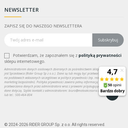
NEWSLETTER
ZAPISZ SIĘ DO NASZEGO NEWSLETTERA
Subskrybuj
Potwierdzam, że zapoznałem się z
polityką prywatności
sklepu internetowego.
Administratorem danych osobowych zbieranych za pośrednictwem sklepu internetowego
jest Sprzedawca (Rider Group Sp z o.o.). Dane są lub mogą być przetwarzane w celach oraz
na podstawach wskazanych szczegółowo w polityce prywatności (np. realizacja umowy,
marketing bezpośredni). Polityka prywatności zawiera pełną informację na temat
przetwarzania danych przez administratora wraz z prawami przysługującymi osobie, której
dane dotyczą. Szybki kontakt z administratorem: biuro@motoakcesoria.com do kontaktu
lub tel.: 500-464-804
© 2024-2026 RIDER GROUP Sp. z o.o. All rights reserved.