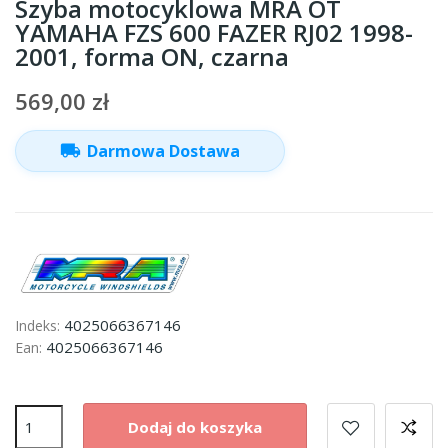
Szyba motocyklowa MRA OT
YAMAHA FZS 600 FAZER RJ02 1998-
2001, forma ON, czarna
569,00 zł
local_shipping
Darmowa Dostawa
4025066367146
Indeks:
4025066367146
Ean:
Dodaj do koszyka