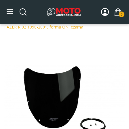
0
Strona główna
DLA MOTOCYKLA
Szyby
Szyby
dedykowane
Szyba motocyklowa MRA OT YAMAHA FZS 600
FAZER RJ02 1998-2001, forma ON, czarna