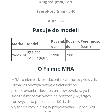
Długość (mm):
270
Szerokość (mm):
340
ABE:
TAK
Pasuje do modeli
Rocznik
Rocznik
Pojemność
Marka
Model
od
do
(ccm)
FZS 600
YAMAHA
1998
2001
600
FAZER (RJ02)
O Firmie MRA
MRA to niemiecki producent szyb motocyklowych.
Firma rozpoczęła swoją działalność od
projektowania i dostarczania owiewek, szyb i
siedzeń motocyklowych na potrzeby wyścigów
torowych. Na początku lat 80-tych
wyspecjalizowała się w projektowaniu i produkcji