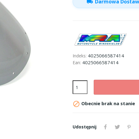
local_shipping
Darmowa Dosta
4025066587414
Indeks:
4025066587414
Ean:

Obecnie brak na stanie
Udostępnij