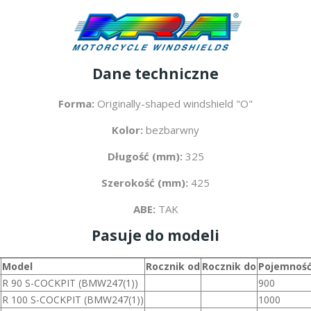
Dane techniczne
Forma:
Originally-shaped windshield "O"
Kolor:
bezbarwny
Długość (mm):
325
Szerokość (mm):
425
ABE:
TAK
Pasuje do modeli
Model
Rocznik od
Rocznik do
Pojemność
R 90 S-COCKPIT (BMW247(1))
900
R 100 S-COCKPIT (BMW247(1))
1000