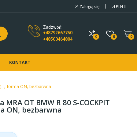
Zaloguj się
zł
PLN
Zadzwoń:
+48792667750
0
0
0
+48500464804
KONTAKT
-, forma ON, bezbarwna
a MRA OT BMW R 80 S-COCKPIT
ma ON, bezbarwna