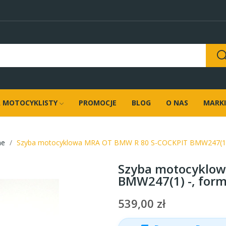
 MOTOCYKLISTY
PROMOCJE
BLOG
O NAS
MARKI
ne
Szyba motocyklowa MRA OT BMW R 80 S-COCKPIT BMW247(1) 
Szyba motocyklow
BMW247(1) -, for
539,00 zł