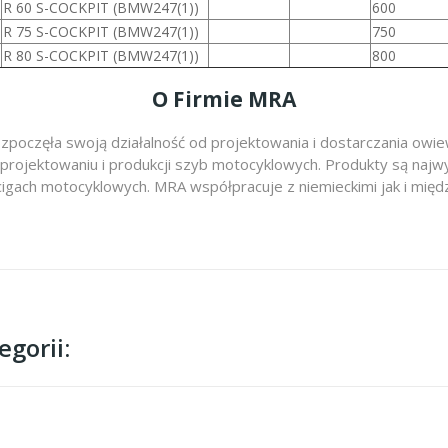
R 60 S-COCKPIT (BMW247(1))
600
R 75 S-COCKPIT (BMW247(1))
750
R 80 S-COCKPIT (BMW247(1))
800
O Firmie MRA
zpoczęła swoją działalność od projektowania i dostarczania ow
 projektowaniu i produkcji szyb motocyklowych. Produkty są najwy
cigach motocyklowych. MRA współpracuje z niemieckimi jak i m
gorii: