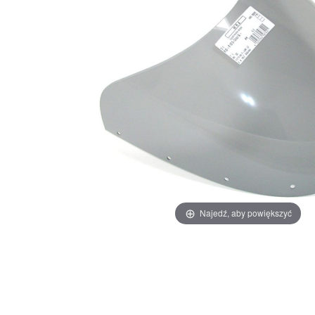
Najedź, aby powiększyć