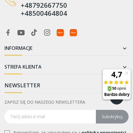
+48792667750
+48500464804
INFORMACJE

STREFA KLIENTA

NEWSLETTER
ZAPISZ SIĘ DO NASZEGO NEWSLETTERA
Subskrybuj
Potwierdzam, że zapoznałem się z
polityką prywatności