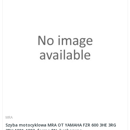
MRA
Szyba motocyklowa MRA OT YAMAHA FZR 600 3HE 3RG