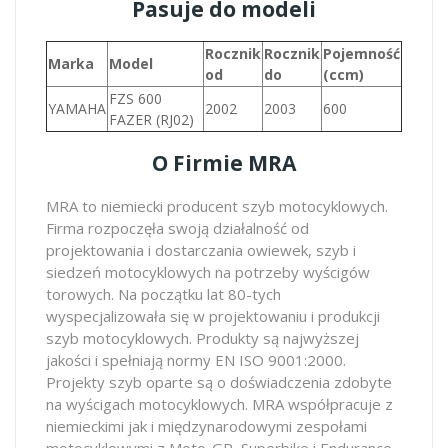
Pasuje do modeli
Rocznik
Rocznik
Pojemność
Marka
Model
od
do
(ccm)
FZS 600
YAMAHA
2002
2003
600
FAZER (RJ02)
O Firmie MRA
MRA to niemiecki producent szyb motocyklowych.
Firma rozpoczęła swoją działalność od
projektowania i dostarczania owiewek, szyb i
siedzeń motocyklowych na potrzeby wyścigów
torowych. Na początku lat 80-tych
wyspecjalizowała się w projektowaniu i produkcji
szyb motocyklowych. Produkty są najwyższej
jakości i spełniają normy EN ISO 9001:2000.
Projekty szyb oparte są o doświadczenia zdobyte
na wyścigach motocyklowych. MRA współpracuje z
niemieckimi jak i międzynarodowymi zespołami
motocyklowymi z Moto-GP, Superbike i Endurance,