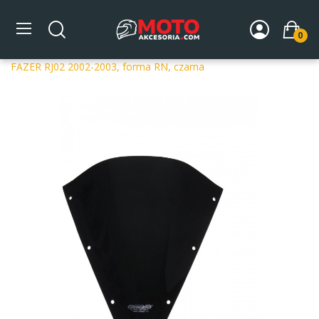
0
Strona główna
DLA MOTOCYKLA
Szyby
Szyby
dedykowane
Szyba motocyklowa MRA OT YAMAHA FZS 600
FAZER RJ02 2002-2003, forma RN, czarna