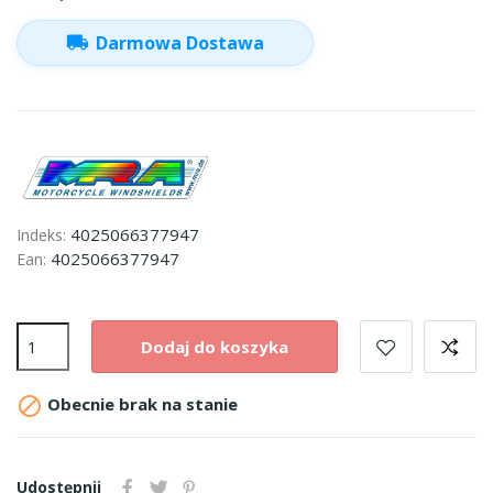
local_shipping
Darmowa Dostawa
4025066377947
Indeks:
4025066377947
Ean:
Dodaj do koszyka

Obecnie brak na stanie
Udostępnij