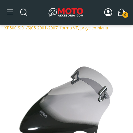
0
Strona główna
DLA MOTOCYKLA
Szyby
Szyby
dedykowane
Szyba motocyklowa MRA YAMAHA T-MAX
XP500 SJ01/SJ05 2001-2007, forma VT, przyciemniana