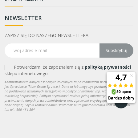
NEWSLETTER
ZAPISZ SIĘ DO NASZEGO NEWSLETTERA
Subskrybuj
Potwierdzam, że zapoznałem się z
polityką prywatności
sklepu internetowego.
Administratorem danych osobowych zbieranych za pośrednictwem sklepu internetowego
jest Sprzedawca (Rider Group Sp z o.o.). Dane są lub mogą być przetwarzane w celach oraz
na podstawach wskazanych szczegółowo w polityce prywatności (np. realizacja umowy,
marketing bezpośredni). Polityka prywatności zawiera pełną informację na temat
przetwarzania danych przez administratora wraz z prawami przysługującymi osobie, której
dane dotyczą. Szybki kontakt z administratorem: biuro@motoakcesoria.com do kontaktu
lub tel.: 500-464-804