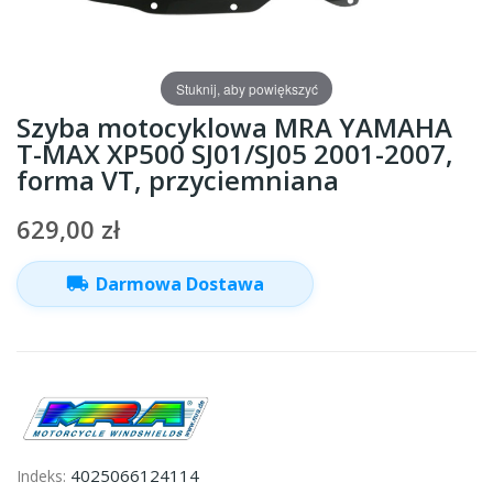
Stuknij, aby powiększyć
Szyba motocyklowa MRA YAMAHA
T-MAX XP500 SJ01/SJ05 2001-2007,
forma VT, przyciemniana
629,00 zł
local_shipping
Darmowa Dostawa
4025066124114
Indeks: