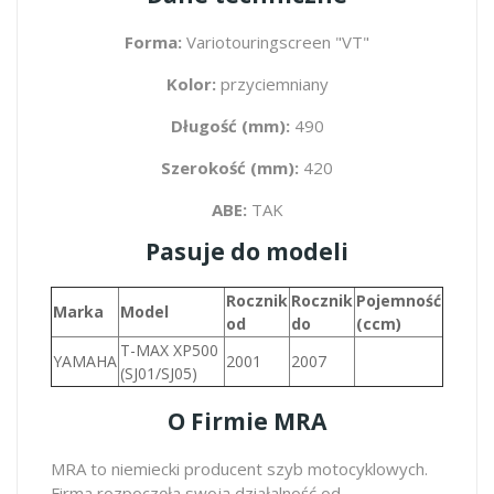
Forma:
Variotouringscreen "VT"
Kolor:
przyciemniany
Długość (mm):
490
Szerokość (mm):
420
ABE:
TAK
Pasuje do modeli
Rocznik
Rocznik
Pojemność
Marka
Model
od
do
(ccm)
T-MAX XP500
YAMAHA
2001
2007
(SJ01/SJ05)
O Firmie MRA
MRA to niemiecki producent szyb motocyklowych.
Firma rozpoczęła swoją działalność od