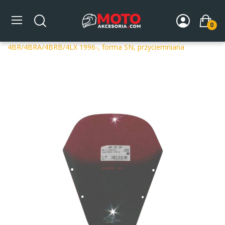
0
Strona główna
DLA MOTOCYKLA
Szyby
Szyby
dedykowane
Szyba motocyklowa MRA OT YAMAHA XJ 600 S
4BR/4BRA/4BRB/4LX 1996-, forma SN, przyciemniana