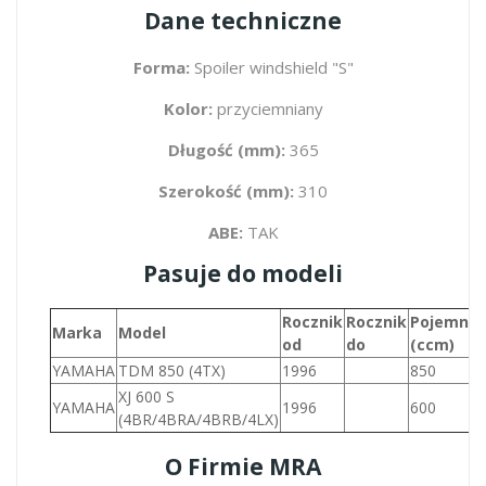
Dane techniczne
Forma:
Spoiler windshield "S"
Kolor:
przyciemniany
Długość (mm):
365
Szerokość (mm):
310
ABE:
TAK
Pasuje do modeli
Rocznik
Rocznik
Pojemnoś
Marka
Model
od
do
(ccm)
YAMAHA
TDM 850 (4TX)
1996
850
XJ 600 S
YAMAHA
1996
600
(4BR/4BRA/4BRB/4LX)
O Firmie MRA