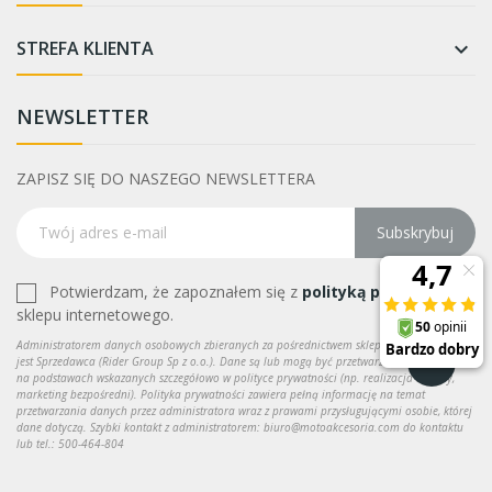
STREFA KLIENTA

NEWSLETTER
ZAPISZ SIĘ DO NASZEGO NEWSLETTERA
Subskrybuj
Potwierdzam, że zapoznałem się z
polityką prywatności
sklepu internetowego.
Administratorem danych osobowych zbieranych za pośrednictwem sklepu internetowego
jest Sprzedawca (Rider Group Sp z o.o.). Dane są lub mogą być przetwarzane w celach oraz
na podstawach wskazanych szczegółowo w polityce prywatności (np. realizacja umowy,
marketing bezpośredni). Polityka prywatności zawiera pełną informację na temat
przetwarzania danych przez administratora wraz z prawami przysługującymi osobie, której
dane dotyczą. Szybki kontakt z administratorem: biuro@motoakcesoria.com do kontaktu
lub tel.: 500-464-804