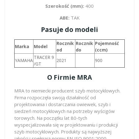
Szerokość (mm):
400
ABE:
TAK
Pasuje do modeli
Rocznik
Rocznik
Pojemność
Marka
Model
od
do
(ccm)
TRACER 9
YAMAHA
2021
900
/GT
O Firmie MRA
MRA to niemiecki producent szyb motocyklowych.
Firma rozpoczęła swoją działalność od
projektowania i dostarczania owiewek, szyb i
siedzeń motocyklowych na potrzeby wyścigów
torowych. Na początku lat 80-tych
wyspecjalizowała się w projektowaniu i produkcji
szyb motocyklowych. Produkty są najwyższej
jakości i spełniają normy EN ISO 9001:2000.