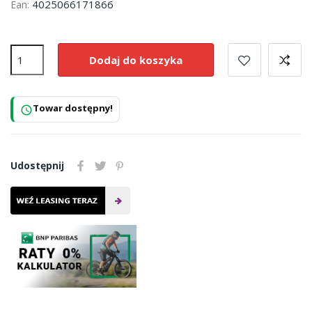
4025066171866
Ean:
Dodaj do koszyka
Towar dostępny!
schedule
Udostępnij