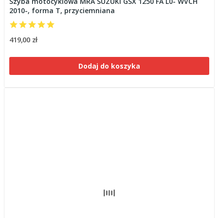
Szyba motocyklowa MRA SUZUKI GSX 1250 FA L0- WVCH
2010-, forma T, przyciemniana
419,00 zł
Dodaj do koszyka