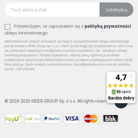
Subskrybuj
Potwierdzam, że zapoznałem się z
polityką prywatności
sklepu internetowego.
Administratorem danych osobowych zbieranych za pośrednictwem sklepu internetowego
jest Sprzedawca (Rider Group Sp z o.o.). Dane są lub mogą być przetwarzane w celach oraz
na podstawach wskazanych szczegółowo w polityce prywatności (np. realizacja umowy,
marketing bezpośredni). Polityka prywatności zawiera pełną informację na temat
przetwarzania danych przez administratora wraz z prawami przysługującymi osobie, której
dane dotyczą. Szybki kontakt z administratorem: biuro@motoakcesoria.com do kontaktu
lub tel.: 500-464-804
© 2024-2026 RIDER GROUP Sp. z o.o. All rights reserved.