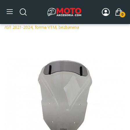
0
Strona główna
DLA MOTOCYKLA
Szyby
Szyby
dedykowane
Szyba motocyklowa MRA YAMAHA TRACER 9
/GT 2021-2024, forma VTM, bezbarwna