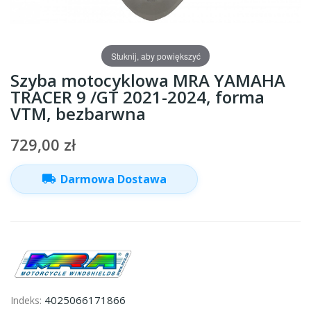
Stuknij, aby powiększyć
Szyba motocyklowa MRA YAMAHA
TRACER 9 /GT 2021-2024, forma
VTM, bezbarwna
729,00 zł
local_shipping
Darmowa Dostawa
4025066171866
Indeks: