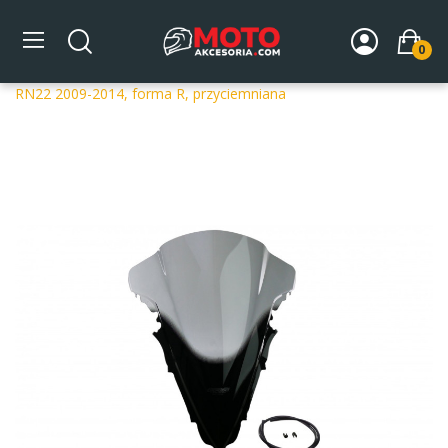
0
Strona główna
DLA MOTOCYKLA
Szyby
Szyby
dedykowane
Szyba motocyklowa MRA YAMAHA YZF R 1
RN22 2009-2014, forma R, przyciemniana