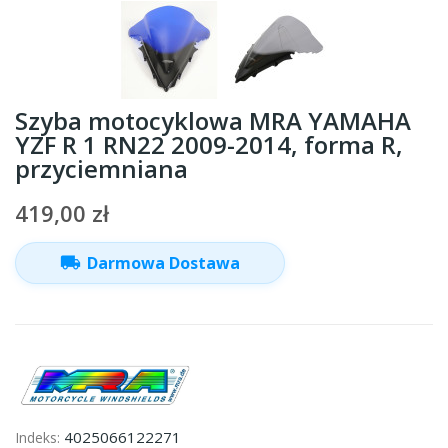
Szyba motocyklowa MRA YAMAHA
YZF R 1 RN22 2009-2014, forma R,
przyciemniana
419,00 zł
local_shipping
Darmowa Dostawa
4025066122271
Indeks: