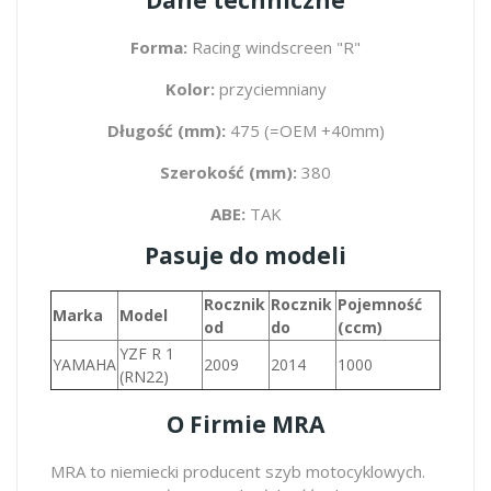
Forma:
Racing windscreen "R"
Kolor:
przyciemniany
Długość (mm):
475 (=OEM +40mm)
Szerokość (mm):
380
ABE:
TAK
Pasuje do modeli
Rocznik
Rocznik
Pojemność
Marka
Model
od
do
(ccm)
YZF R 1
YAMAHA
2009
2014
1000
(RN22)
O Firmie MRA
MRA to niemiecki producent szyb motocyklowych.