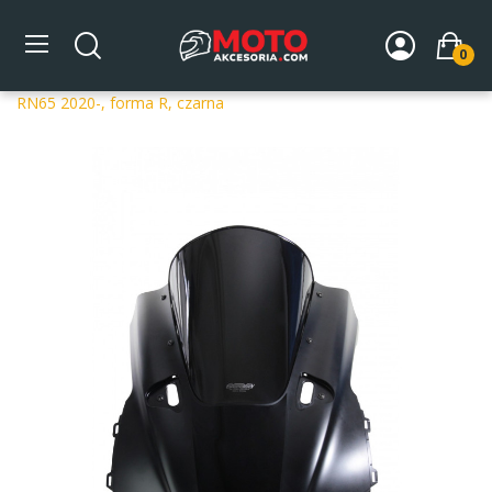
0
Strona główna
DLA MOTOCYKLA
Szyby
Szyby
dedykowane
Szyba motocyklowa MRA YAMAHA YZF R 1
RN65 2020-, forma R, czarna