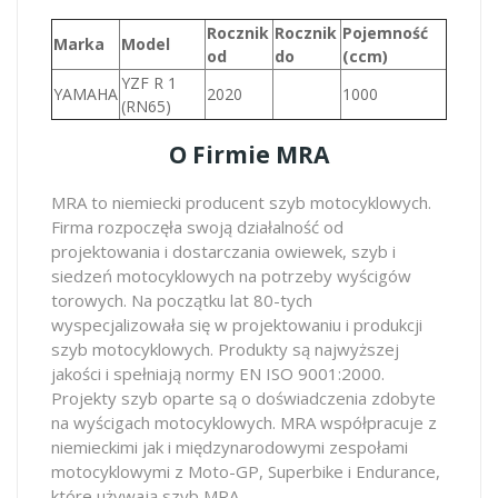
Rocznik
Rocznik
Pojemność
Marka
Model
od
do
(ccm)
YZF R 1
YAMAHA
2020
1000
(RN65)
O Firmie MRA
MRA to niemiecki producent szyb motocyklowych.
Firma rozpoczęła swoją działalność od
projektowania i dostarczania owiewek, szyb i
siedzeń motocyklowych na potrzeby wyścigów
torowych. Na początku lat 80-tych
wyspecjalizowała się w projektowaniu i produkcji
szyb motocyklowych. Produkty są najwyższej
jakości i spełniają normy EN ISO 9001:2000.
Projekty szyb oparte są o doświadczenia zdobyte
na wyścigach motocyklowych. MRA współpracuje z
niemieckimi jak i międzynarodowymi zespołami
motocyklowymi z Moto-GP, Superbike i Endurance,
które używają szyb MRA.