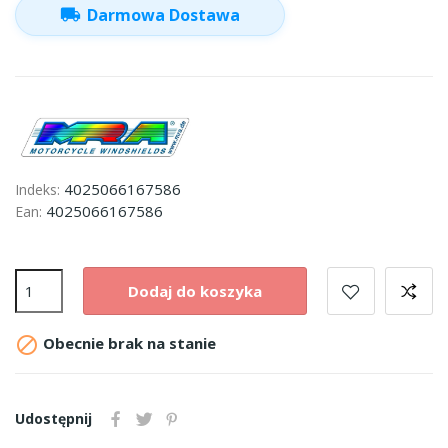
local_shipping
Darmowa Dostawa
4025066167586
Indeks:
4025066167586
Ean:
Dodaj do koszyka

Obecnie brak na stanie
Udostępnij