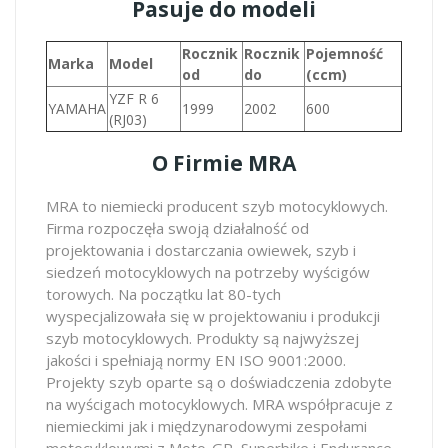
Pasuje do modeli
Rocznik
Rocznik
Pojemność
Marka
Model
od
do
(ccm)
YZF R 6
YAMAHA
1999
2002
600
(RJ03)
O Firmie MRA
MRA to niemiecki producent szyb motocyklowych.
Firma rozpoczęła swoją działalność od
projektowania i dostarczania owiewek, szyb i
siedzeń motocyklowych na potrzeby wyścigów
torowych. Na początku lat 80-tych
wyspecjalizowała się w projektowaniu i produkcji
szyb motocyklowych. Produkty są najwyższej
jakości i spełniają normy EN ISO 9001:2000.
Projekty szyb oparte są o doświadczenia zdobyte
na wyścigach motocyklowych. MRA współpracuje z
niemieckimi jak i międzynarodowymi zespołami
motocyklowymi z Moto-GP, Superbike i Endurance,