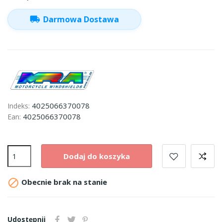
local_shipping
Darmowa Dostawa
4025066370078
Indeks:
4025066370078
Ean:
Dodaj do koszyka

Obecnie brak na stanie
Udostępnij