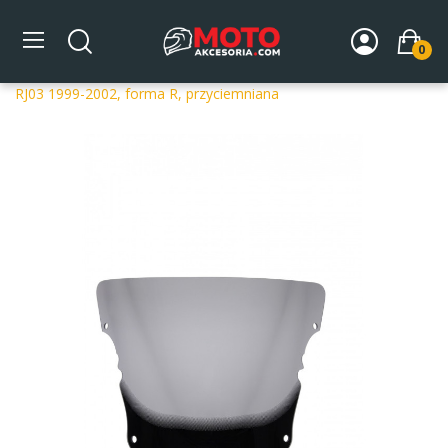
0
Strona główna
DLA MOTOCYKLA
Szyby
Szyby
dedykowane
Szyba motocyklowa MRA YAMAHA YZF R 6
RJ03 1999-2002, forma R, przyciemniana