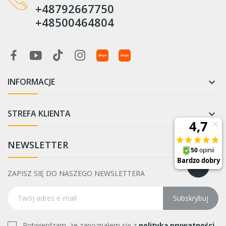
+48792667750
+48500464804
INFORMACJE

STREFA KLIENTA

NEWSLETTER
ZAPISZ SIĘ DO NASZEGO NEWSLETTERA
Subskrybuj
Potwierdzam, że zapoznałem się z
polityką prywatności