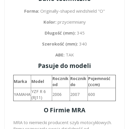
Forma:
Originally-shaped windshield "O"
Kolor:
przyciemniany
Długość (mm):
345
Szerokość (mm):
340
ABE:
TAK
Pasuje do modeli
Rocznik
Rocznik
Pojemność
Marka
Model
od
do
(ccm)
YZF R 6
YAMAHA
2006
2007
600
(RJ11)
O Firmie MRA
MRA to niemiecki producent szyb motocyklowych.
Firma rozpoczęła swoją działalność od