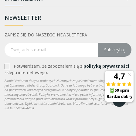
NEWSLETTER
ZAPISZ SIĘ DO NASZEGO NEWSLETTERA
Subskrybuj
Potwierdzam, że zapoznałem się z
polityką prywatności
sklepu internetowego.
Administratorem danych osobowych zbieranych za pośrednictwem sklepu internetowego
jest Sprzedawca (Rider Group Sp z o.o.). Dane są lub mogą być przetwarzane w celach oraz
na podstawach wskazanych szczegółowo w polityce prywatności (np. realizacja umowy,
marketing bezpośredni). Polityka prywatności zawiera pełną informację na temat
przetwarzania danych przez administratora wraz z prawami przysługującymi osobie, której
dane dotyczą. Szybki kontakt z administratorem: biuro@motoakcesoria.com do kontaktu
lub tel.: 500-464-804