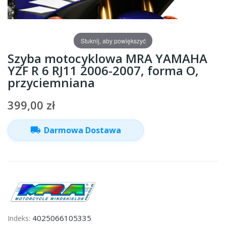
Stuknij, aby powiększyć
Szyba motocyklowa MRA YAMAHA
YZF R 6 RJ11 2006-2007, forma O,
przyciemniana
399,00 zł
local_shipping
Darmowa Dostawa
4025066105335
Indeks: