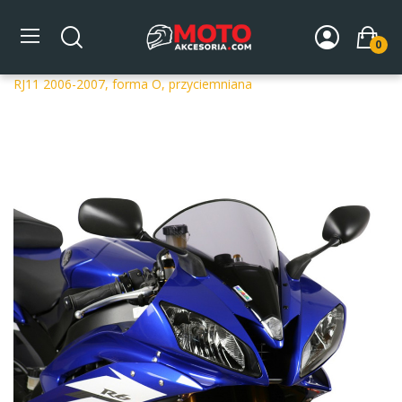
0
Strona główna
DLA MOTOCYKLA
Szyby
Szyby
dedykowane
Szyba motocyklowa MRA YAMAHA YZF R 6
RJ11 2006-2007, forma O, przyciemniana