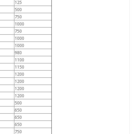
125
500
750
1000
750
1000
1000
980
1100
1150
1200
1200
1200
1200
500
650
650
650
750