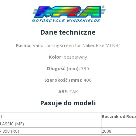
Dane techniczne
Forma:
VarioTouringScreen for NakedBike"VTNB"
Kolor:
bezbarwny
Długość (mm):
335
Szerokość (mm):
400
ABE:
TAK
Pasuje do modeli
l
Rocznik od
Rocz
LASSIC (MF)
 850 (RC)
2008