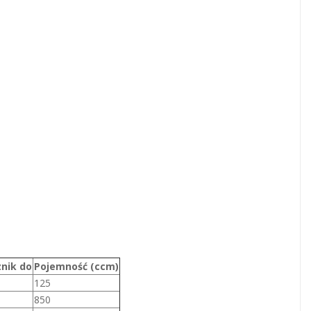
nik do
Pojemność (ccm)
125
850