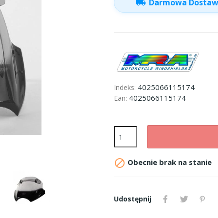
local_shipping
Darmowa Dosta
4025066115174
Indeks:
4025066115174
Ean:

Obecnie brak na stanie
Udostępnij