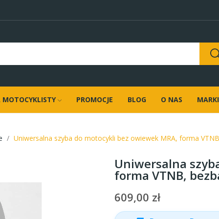
 MOTOCYKLISTY
PROMOCJE
BLOG
O NAS
MARKI
e
Uniwersalna szyba do motocykli bez owiewek MRA, forma VTN
Uniwersalna szyb
forma VTNB, bez
609,00 zł