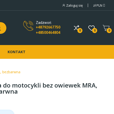
Zaloguj się
zł
PLN
Zadzwoń:
+48792667750
0
0
0
+48500464804
KONTAKT
B, bezbarwna
a do motocykli bez owiewek MRA,
barwna