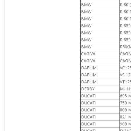
BMW
R 80
BMW
R 80 
BMW
R 80
BMW
R 85
BMW
R 85
BMW
R 85
BMW
R80G
CAGIVA
CAGI
CAGIVA
CAGI
DAELIM
VC125
DAELIM
VS 12
DAELIM
VT125
DERBY
MULH
DUCATI
695 
DUCATI
750 
DUCATI
800 
DUCATI
821 
DUCATI
900 
DUCATI
DIAVE