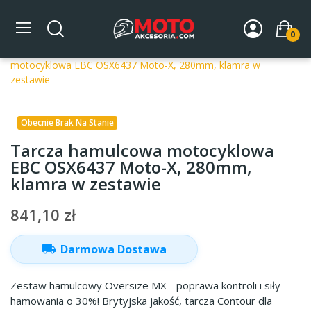
0
Strona główna
DLA MOTOCYKLA
Układ hamulcowy
Tarcze hamulcowe motocyklowe
Tarcza hamulcowa
motocyklowa EBC OSX6437 Moto-X, 280mm, klamra w
zestawie
Obecnie Brak Na Stanie
Tarcza hamulcowa motocyklowa
EBC OSX6437 Moto-X, 280mm,
klamra w zestawie
841,10 zł
local_shipping
Darmowa Dostawa
Zestaw hamulcowy Oversize MX - poprawa kontroli i siły
hamowania o 30%! Brytyjska jakość, tarcza Contour dla