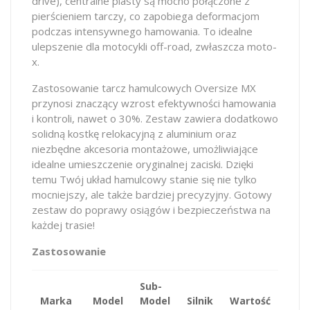
drive), centralne piasty są mocno połączone z
pierścieniem tarczy, co zapobiega deformacjom
podczas intensywnego hamowania. To idealne
ulepszenie dla motocykli off-road, zwłaszcza moto-
x.
Zastosowanie tarcz hamulcowych Oversize MX
przynosi znaczący wzrost efektywności hamowania
i kontroli, nawet o 30%. Zestaw zawiera dodatkowo
solidną kostkę relokacyjną z aluminium oraz
niezbędne akcesoria montażowe, umożliwiające
idealne umieszczenie oryginalnej zaciski. Dzięki
temu Twój układ hamulcowy stanie się nie tylko
mocniejszy, ale także bardziej precyzyjny. Gotowy
zestaw do poprawy osiągów i bezpieczeństwa na
każdej trasie!
Zastosowanie
Sub-
Marka
Model
Model
Silnik
Wartość
KM