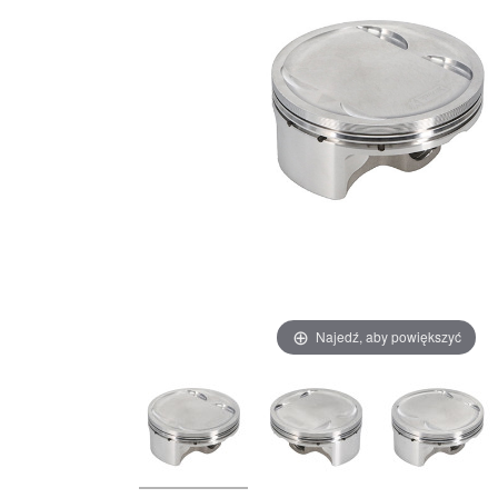
Najedź, aby powiększyć