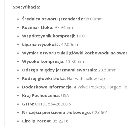
Specyfikacja:
Średnica otworu (standard):
98.00mm
Rozmiar tłoka:
97.94mm
Współczynnik kompresji:
10.0:1
Łączna wysokość:
42.00mm
Wymiar otworu tuleji główki korbowodu na swo
Wysoko kompresja:
13.80mm
Odstęp między jarzmami sworznia:
23.50mm
Rodzaj główki tłoka:
Flat with hollow top
Dodatkowe informacje:
4 Valve Pockets, Forged Pi
Kraj Pochodzenia:
USA
GTIN:
00193564282095
Nr części pierścienia tłokowego:
02.6601
Circlip Part #:
05.2216