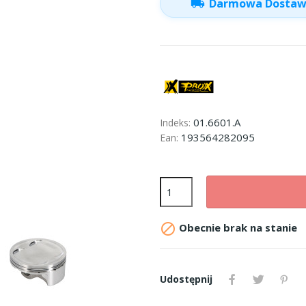
local_shipping
Darmowa Dosta
01.6601.A
Indeks:
193564282095
Ean:

Obecnie brak na stanie
Udostępnij