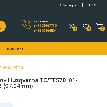
Zaloguj się
zł
PLN
Zadzwoń:
+48792667750
0
0
0
+48500464804
KONTAKT
0 '99-03 (97.94mm)
ny Husqvarna TC/TE570 '01-
3 (97.94mm)