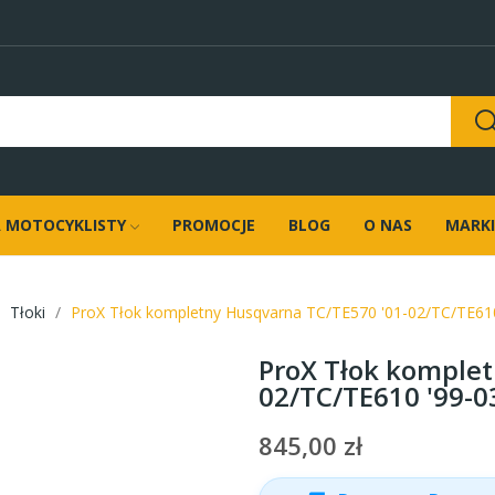
 MOTOCYKLISTY
PROMOCJE
BLOG
O NAS
MARKI
Tłoki
ProX Tłok kompletny Husqvarna TC/TE570 '01-02/TC/TE61
ProX Tłok komplet
02/TC/TE610 '99-0
845,00 zł