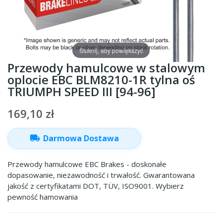
Stuknij, aby powiększyć
Przewody hamulcowe w stalowym
oplocie EBC BLM8210-1R tylna oś
TRIUMPH SPEED III [94-96]
169,10 zł
local_shipping
Darmowa Dostawa
Przewody hamulcowe EBC Brakes - doskonałe
dopasowanie, niezawodność i trwałość. Gwarantowana
jakość z certyfikatami DOT, TÜV, ISO9001. Wybierz
pewność hamowania