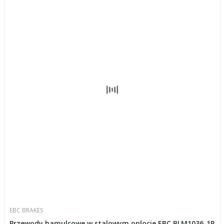
EBC BRAKES
Przewody hamulcowe w stalowym oplocie EBC BLM1036-1R