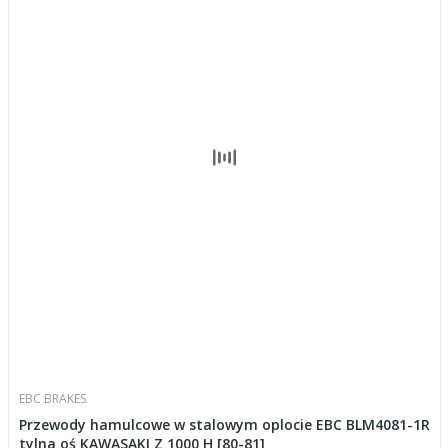
EBC BRAKES
Przewody hamulcowe w stalowym oplocie EBC BLM4081-1R
tylna oś KAWASAKI Z 1000 H [80-81]