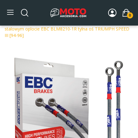
0
Strona główna
DLA MOTOCYKLA
Układ hamulcowy
Przewody hamulcowe
Tylna oś
Przewody hamulcowe w
stalowym oplocie EBC BLM8210-1R tylna oś TRIUMPH SPEED
III [94-96]