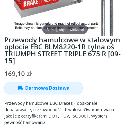
Stuknij, aby powiększyć
Przewody hamulcowe w stalowym
oplocie EBC BLM8220-1R tylna oś
TRIUMPH STREET TRIPLE 675 R [09-
15]
169,10 zł
local_shipping
Darmowa Dostawa
Przewody hamulcowe EBC Brakes - doskonałe
dopasowanie, niezawodność i trwałość. Gwarantowana
jakość z certyfikatami DOT, TÜV, ISO9001. Wybierz
pewność hamowania