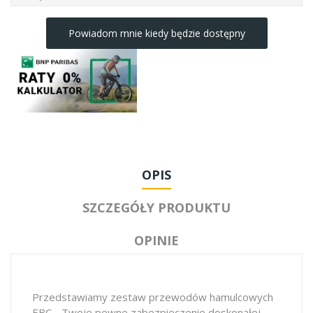
Powiadom mnie kiedy będzie dostępny
OPIS
SZCZEGÓŁY PRODUKTU
OPINIE
Przedstawiamy zestaw przewodów hamulcowych
EBC - Twoje pewne zabezpieczenie doskonałej