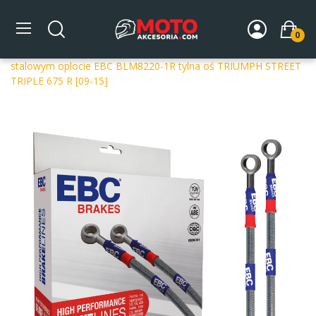
0
Strona główna
DLA MOTOCYKLA
Układ hamulcowy
Przewody hamulcowe
Tylna oś
Przewody hamulcowe w
stalowym oplocie EBC BLM8220-1R tylna oś TRIUMPH STREET
TRIPLE 675 R [09-15]