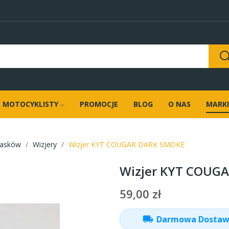
 MOTOCYKLISTY
PROMOCJE
BLOG
O NAS
MARKI
kasków
Wizjery
Wizjer KYT COUGAR DARK SMOKE
Wizjer KYT COUG
59,00 zł
local_shipping
Darmowa Dosta