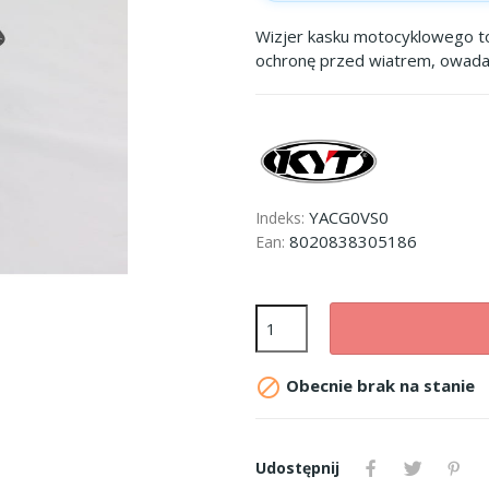
Wizjer kasku motocyklowego to
ochronę przed wiatrem, owada
YACG0VS0
Indeks:
8020838305186
Ean:

Obecnie brak na stanie
Udostępnij