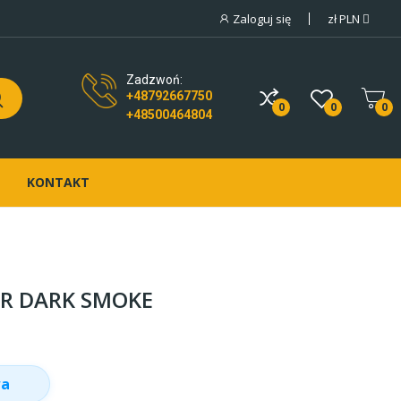
Zaloguj się
zł
PLN
Zadzwoń:
+48792667750
0
0
0
+48500464804
KONTAKT
AR DARK SMOKE
wa