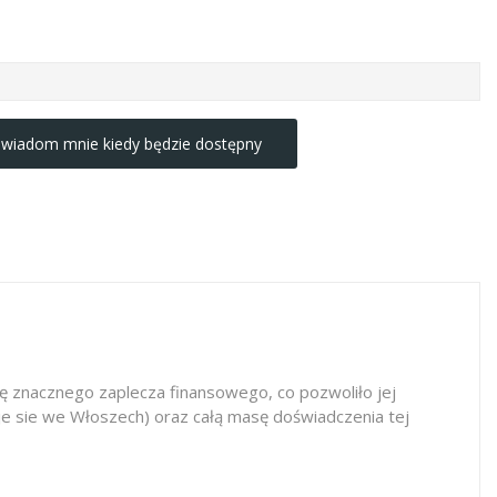
wiadom mnie kiedy będzie dostępny
ę znacznego zaplecza finansowego, co pozwoliło jej
duje sie we Włoszech) oraz całą masę doświadczenia tej