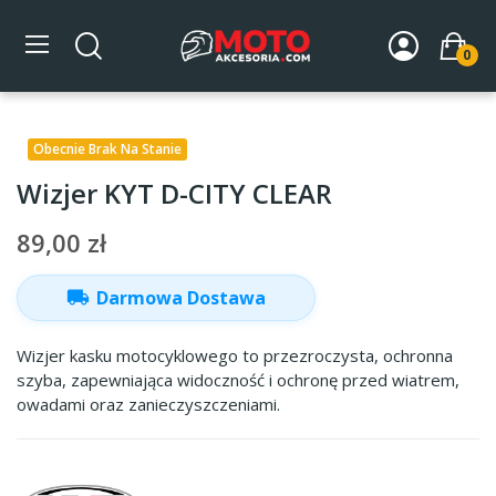
0
Strona główna
DLA MOTOCYKLISTY
Kaski
Akcesoria
do kasków
Wizjery
Wizjer KYT D-CITY CLEAR
Obecnie Brak Na Stanie
Wizjer KYT D-CITY CLEAR
89,00 zł
local_shipping
Darmowa Dostawa
Wizjer kasku motocyklowego to przezroczysta, ochronna
szyba, zapewniająca widoczność i ochronę przed wiatrem,
owadami oraz zanieczyszczeniami.