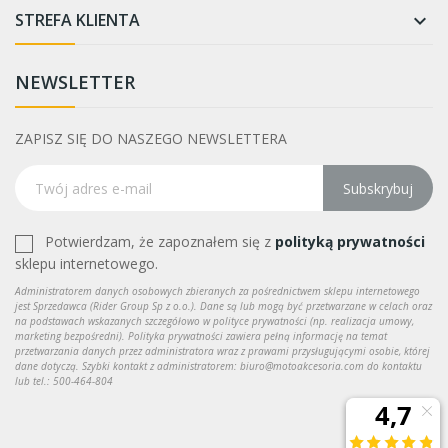
STREFA KLIENTA

NEWSLETTER
ZAPISZ SIĘ DO NASZEGO NEWSLETTERA
Subskrybuj
Potwierdzam, że zapoznałem się z
polityką prywatności
sklepu internetowego.
Administratorem danych osobowych zbieranych za pośrednictwem sklepu internetowego
jest Sprzedawca (Rider Group Sp z o.o.). Dane są lub mogą być przetwarzane w celach oraz
na podstawach wskazanych szczegółowo w polityce prywatności (np. realizacja umowy,
marketing bezpośredni). Polityka prywatności zawiera pełną informację na temat
przetwarzania danych przez administratora wraz z prawami przysługującymi osobie, której
dane dotyczą. Szybki kontakt z administratorem: biuro@motoakcesoria.com do kontaktu
lub tel.: 500-464-804