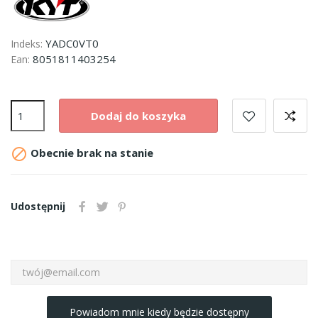
YADC0VT0
Indeks:
8051811403254
Ean:
Dodaj do koszyka

Obecnie brak na stanie
Udostępnij
Powiadom mnie kiedy będzie dostępny