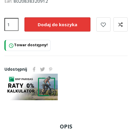
8020838320912
Ean:
Dodaj do koszyka
Towar dostępny!
schedule
Udostępnij
OPIS