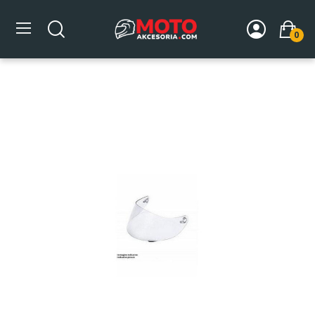
0
Strona główna
DLA MOTOCYKLISTY
Kaski
Akcesoria
do kasków
Wizjery
Wizjer KYT NF-R/NXRACE CLEAR