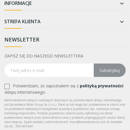
INFORMACJE

STREFA KLIENTA

NEWSLETTER
ZAPISZ SIĘ DO NASZEGO NEWSLETTERA
Subskrybuj
Potwierdzam, że zapoznałem się z
polityką prywatności
sklepu internetowego.
Administratorem danych osobowych zbieranych za pośrednictwem sklepu internetowego
jest Sprzedawca (Rider Group Sp z o.o.). Dane są lub mogą być przetwarzane w celach oraz
na podstawach wskazanych szczegółowo w polityce prywatności (np. realizacja umowy,
marketing bezpośredni). Polityka prywatności zawiera pełną informację na temat
przetwarzania danych przez administratora wraz z prawami przysługującymi osobie, której
dane dotyczą. Szybki kontakt z administratorem: biuro@motoakcesoria.com do kontaktu
lub tel.: 500-464-804