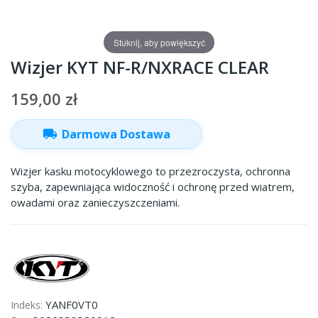
Stuknij, aby powiększyć
Wizjer KYT NF-R/NXRACE CLEAR
159,00 zł
local_shipping
Darmowa Dostawa
Wizjer kasku motocyklowego to przezroczysta, ochronna
szyba, zapewniająca widoczność i ochronę przed wiatrem,
owadami oraz zanieczyszczeniami.
YANF0VT0
Indeks: