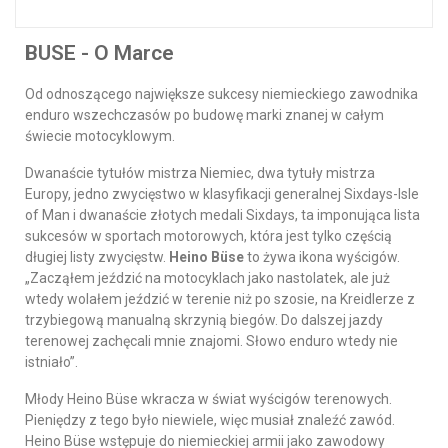
BUSE - O Marce
Od odnoszącego największe sukcesy niemieckiego zawodnika
enduro wszechczasów po budowę marki znanej w całym
świecie motocyklowym.
Dwanaście tytułów mistrza Niemiec, dwa tytuły mistrza
Europy, jedno zwycięstwo w klasyfikacji generalnej Sixdays-Isle
of Man i dwanaście złotych medali Sixdays, ta imponująca lista
sukcesów w sportach motorowych, która jest tylko częścią
długiej listy zwycięstw.
Heino Büse
to żywa ikona wyścigów.
„Zacząłem jeździć na motocyklach jako nastolatek, ale już
wtedy wolałem jeździć w terenie niż po szosie, na Kreidlerze z
trzybiegową manualną skrzynią biegów. Do dalszej jazdy
terenowej zachęcali mnie znajomi. Słowo enduro wtedy nie
istniało”.
Młody Heino Büse wkracza w świat wyścigów terenowych.
Pieniędzy z tego było niewiele, więc musiał znaleźć zawód.
Heino Büse wstępuje do niemieckiej armii jako zawodowy