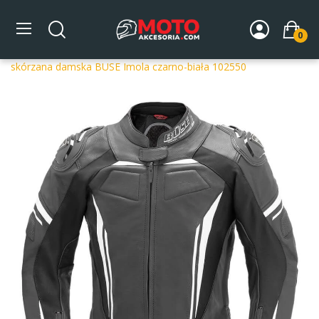
0
Strona główna
DLA MOTOCYKLISTY
Odzież
Kurtki
motocyklowe
Kurtki skórzane
Kurtka motocyklowa
skórzana damska BUSE Imola czarno-biała 102550