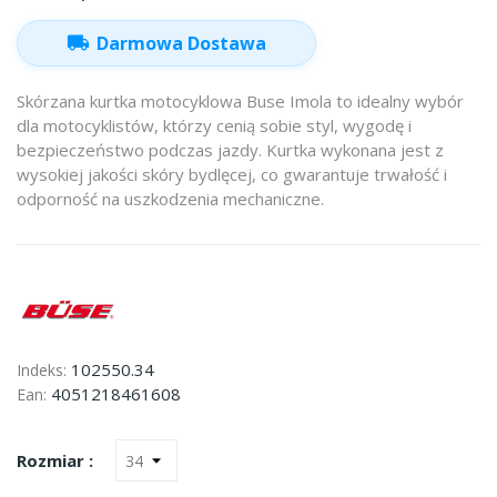
local_shipping
Darmowa Dostawa
Skórzana kurtka motocyklowa Buse Imola to idealny wybór
dla motocyklistów, którzy cenią sobie styl, wygodę i
bezpieczeństwo podczas jazdy. Kurtka wykonana jest z
wysokiej jakości skóry bydlęcej, co gwarantuje trwałość i
odporność na uszkodzenia mechaniczne.
102550.34
Indeks:
4051218461608
Ean:
Rozmiar :