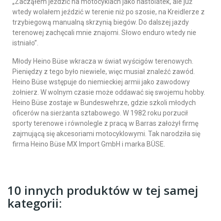
„Zacząłem jeździć na motocyklach jako nastolatek, ale już
wtedy wolałem jeździć w terenie niż po szosie, na Kreidlerze z
trzybiegową manualną skrzynią biegów. Do dalszej jazdy
terenowej zachęcali mnie znajomi. Słowo enduro wtedy nie
istniało”.
Młody Heino Büse wkracza w świat wyścigów terenowych.
Pieniędzy z tego było niewiele, więc musiał znaleźć zawód.
Heino Büse wstępuje do niemieckiej armii jako zawodowy
żołnierz. W wolnym czasie może oddawać się swojemu hobby.
Heino Büse zostaje w Bundeswehrze, gdzie szkoli młodych
oficerów na sierżanta sztabowego. W 1982 roku porzucił
sporty terenowe i równolegle z pracą w Barras założył firmę
zajmującą się akcesoriami motocyklowymi. Tak narodziła się
firma Heino Büse MX Import GmbH i marka BÜSE.
10 innych produktów w tej samej
kategorii: