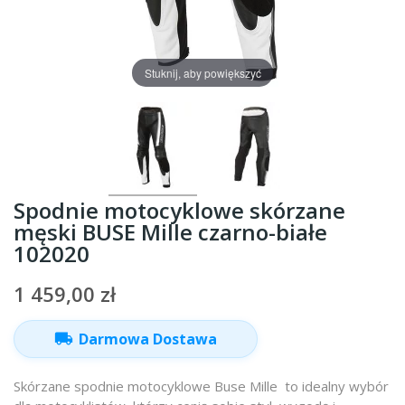
Stuknij, aby powiększyć
Spodnie motocyklowe skórzane
męski BUSE Mille czarno-białe
102020
1 459,00 zł
local_shipping
Darmowa Dostawa
Skórzane spodnie motocyklowe Buse Mille to idealny wybór