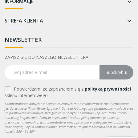
INFORMACJE

STREFA KLIENTA

NEWSLETTER
ZAPISZ SIĘ DO NASZEGO NEWSLETTERA
Subskrybuj
Potwierdzam, że zapoznałem się z
polityką prywatności
sklepu internetowego.
Administratorem danych osobowych zbieranych za pośrednictwem sklepu internetowego
jest Sprzedawca (Rider Group Sp z o.o.). Dane są lub mogą być przetwarzane w celach oraz
na podstawach wskazanych szczegółowo w polityce prywatności (np. realizacja umowy,
marketing bezpośredni). Polityka prywatności zawiera pełną informację na temat
przetwarzania danych przez administratora wraz z prawami przysługującymi osobie, której
dane dotyczą. Szybki kontakt z administratorem: biuro@motoakcesoria.com do kontaktu
lub tel.: 500-464-804