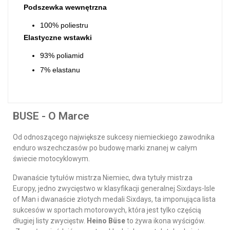
Podszewka wewnętrzna
100% poliestru
Elastyczne wstawki
93% poliamid
7% elastanu
BUSE - O Marce
Od odnoszącego największe sukcesy niemieckiego zawodnika
enduro wszechczasów po budowę marki znanej w całym
świecie motocyklowym.
Dwanaście tytułów mistrza Niemiec, dwa tytuły mistrza
Europy, jedno zwycięstwo w klasyfikacji generalnej Sixdays-Isle
of Man i dwanaście złotych medali Sixdays, ta imponująca lista
sukcesów w sportach motorowych, która jest tylko częścią
długiej listy zwycięstw.
Heino Büse
to żywa ikona wyścigów.