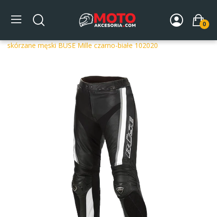
0
Strona główna
DLA MOTOCYKLISTY
Odzież
Spodnie
motocyklowe
Spodnie skórzane
Spodnie motocyklowe
skórzane męski BUSE Mille czarno-białe 102020