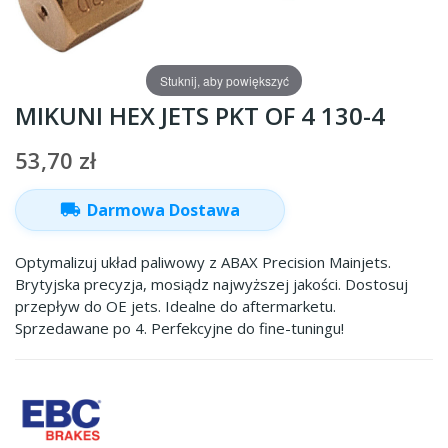
Stuknij, aby powiększyć
MIKUNI HEX JETS PKT OF 4 130-4
53,70 zł
local_shipping
Darmowa Dostawa
Optymalizuj układ paliwowy z ABAX Precision Mainjets.
Brytyjska precyzja, mosiądz najwyższej jakości. Dostosuj
przepływ do OE jets. Idealne do aftermarketu.
Sprzedawane po 4. Perfekcyjne do fine-tuningu!