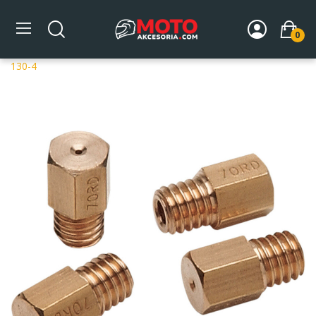
0
Strona główna
DLA MOTOCYKLA
Układ paliwowy
Dysze gaźników
Dysze Mikuni
MIKUNI HEX JETS PKT OF 4
130-4