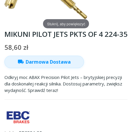
Stuknij, aby powiększyć
MIKUNI PILOT JETS PKTS OF 4 224-35
58,60 zł
local_shipping
Darmowa Dostawa
Odkryj moc ABAX Precision Pilot Jets – brytyjskiej precyzji
dla doskonałej reakcji silnika. Dostosuj parametry, zwiększ
wydajność. Sprawdź teraz!