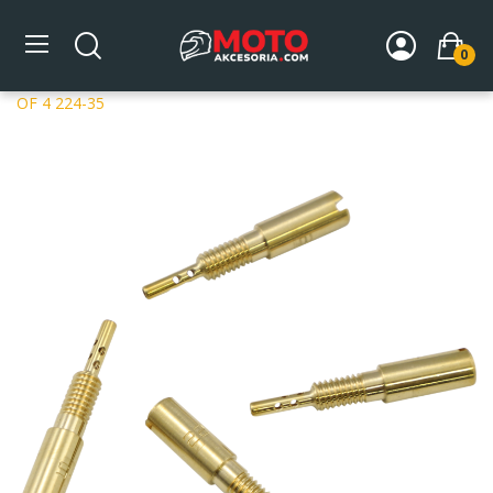
0
Strona główna
DLA MOTOCYKLA
Układ paliwowy
Dysze gaźników
Dysze Mikuni
MIKUNI PILOT JETS PKTS
OF 4 224-35