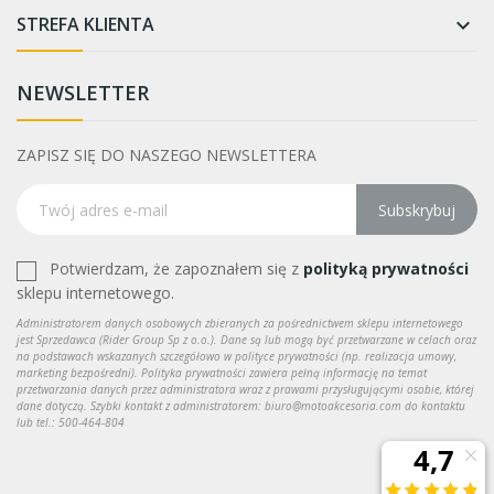
STREFA KLIENTA

NEWSLETTER
ZAPISZ SIĘ DO NASZEGO NEWSLETTERA
Subskrybuj
Potwierdzam, że zapoznałem się z
polityką prywatności
sklepu internetowego.
Administratorem danych osobowych zbieranych za pośrednictwem sklepu internetowego
jest Sprzedawca (Rider Group Sp z o.o.). Dane są lub mogą być przetwarzane w celach oraz
na podstawach wskazanych szczegółowo w polityce prywatności (np. realizacja umowy,
marketing bezpośredni). Polityka prywatności zawiera pełną informację na temat
przetwarzania danych przez administratora wraz z prawami przysługującymi osobie, której
dane dotyczą. Szybki kontakt z administratorem: biuro@motoakcesoria.com do kontaktu
lub tel.: 500-464-804