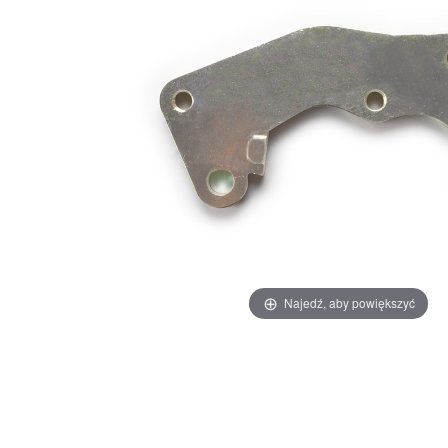
Najedź, aby powiększyć