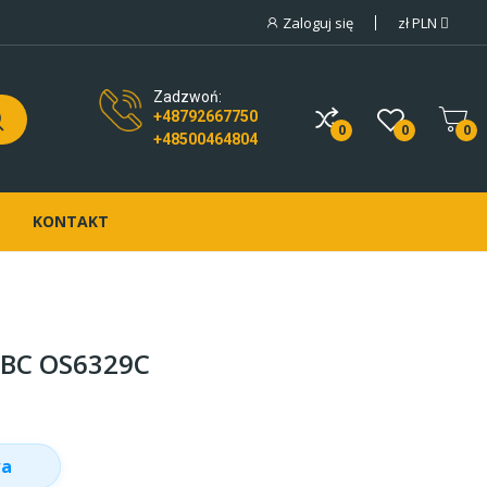
Zaloguj się
zł
PLN
Zadzwoń:
+48792667750
0
0
0
+48500464804
KONTAKT
EBC OS6329C
wa