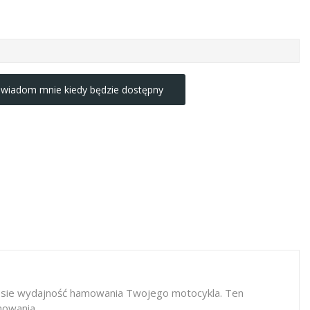
wiadom mnie kiedy będzie dostępny
niesie wydajność hamowania Twojego motocykla. Ten
mowania.