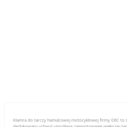
Klamra do tarczy hamulcowej motocyklowej firmy EBC to 
dedykowany uchwyt umożliwia zamontowanie większej tarc