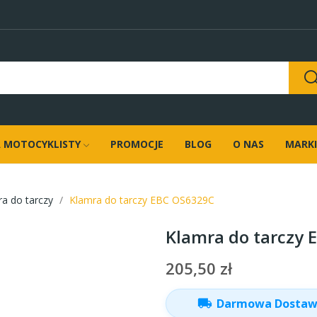
 MOTOCYKLISTY
PROMOCJE
BLOG
O NAS
MARKI
a do tarczy
Klamra do tarczy EBC OS6329C
Klamra do tarczy 
205,50 zł
local_shipping
Darmowa Dosta