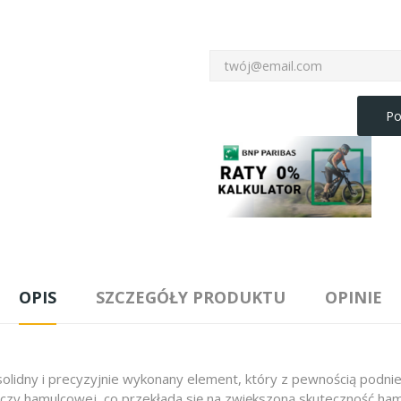
Po
OPIS
SZCZEGÓŁY PRODUKTU
OPINIE
solidny i precyzyjnie wykonany element, który z pewnością pod
zy hamulcowej, co przekłada się na zwiększoną skuteczność ha