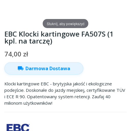
Stuknij, aby powiększyć
EBC Klocki kartingowe FA507S (1
kpl. na tarczę)
74,00 zł
local_shipping
Darmowa Dostawa
Klocki kartingowe EBC - brytyjska jakość i ekologiczne
podejście. Doskonałe do jazdy miejskiej, certyfikowane TÜV
i ECE R 90. Opatentowany system retencji. Zaufaj 40
milionom użytkowników!