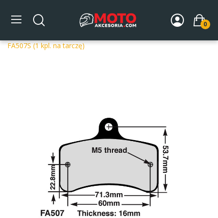
0
Strona główna
DLA MOTOCYKLA
Układ hamulcowy
Klocki hamulcowe do gokartów
EBC Klocki kartingowe
FA507S (1 kpl. na tarczę)