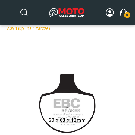
0
Strona główna
DLA MOTOCYKLA
Układ hamulcowy
Klocki hamulcowe motocyklowe
Klocki hamulcowe EBC
FA094 (kpl. na 1 tarcze)