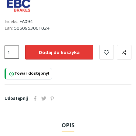
FA094
Indeks:
5050953001024
Ean:
Dodaj do koszyka
Towar dostępny!
schedule
Udostępnij
OPIS