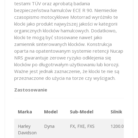
testami TÜV oraz aprobatą badania
bezpieczeństwa hamulców ECE R 90. Niemieckie
czasopismo motocyklowe Motorrad wyróżniło te
klocki jako produkt najwyższej jakości w kategorii
organicznych klocków hamulcowych. Dodatkowo,
klocki te mogą być stosowane nawet jako
zamiennik sinterowanych klocków. Konstrukcja
oparta na opatentowanym systemie retencji Nucap
NRS gwarantuje zerowe ryzyko odklejenia się
klocków po długotrwałym użytkowaniu lub korozji.
Ważne jest jednak zaznaczenie, że klocki te nie są
przeznaczone do użycia na torze czy wyścigach.
Zastosowanie
Marka
Model
Sub-Model
Silnik
Wa
Harley
Dyna
FX, FXE, FXS
1200.0
Davidson