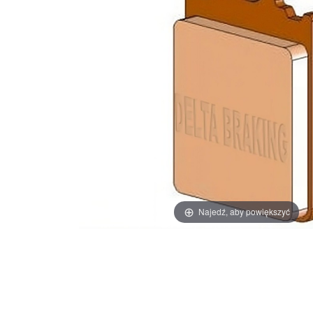
Najedź, aby powiększyć