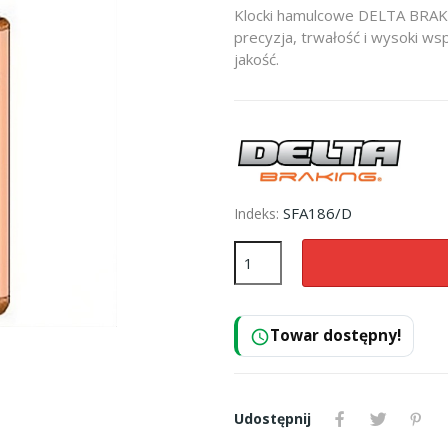
Klocki hamulcowe DELTA BRAKI
precyzja, trwałość i wysoki ws
jakość.
SFA186/D
Indeks:
Towar dostępny!
schedule
Udostępnij