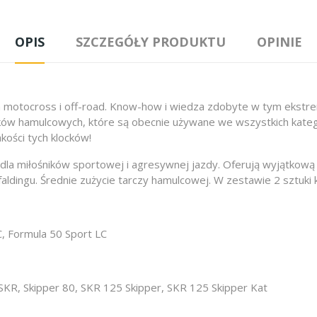
OPIS
SZCZEGÓŁY PRODUKTU
OPINIE
 motocross i off-road. Know-how i wiedza zdobyte w tym ekst
cków hamulcowych, które są obecnie używane we wszystkich kateg
kości tych klocków!
la miłośników sportowej i agresywnej jazdy. Oferują wyjątkową 
faldingu. Średnie zużycie tarczy hamulcowej. W zestawie 2 sztuki
, Formula 50 Sport LC
SKR, Skipper 80, SKR 125 Skipper, SKR 125 Skipper Kat