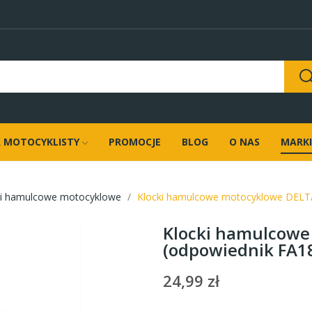
 MOTOCYKLISTY
PROMOCJE
BLOG
O NAS
MARKI
ki hamulcowe motocyklowe
Klocki hamulcowe motocyklowe DELT
Klocki hamulcowe
(odpowiednik FA1
24,99 zł