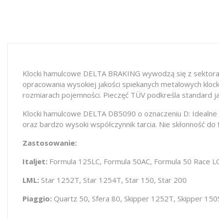
Klocki hamulcowe DELTA BRAKING wywodzą się z sektora
opracowania wysokiej jakości spiekanych metalowych klo
rozmiarach pojemności. Pieczęć TÜV podkreśla standard ja
Klocki hamulcowe DELTA DB5090 o oznaczeniu D: Idealne d
oraz bardzo wysoki współczynnik tarcia. Nie skłonność do 
Zastosowanie:
Italjet:
Formula 125LC, Formula 50AC, Formula 50 Race LC
LML:
Star 1252T, Star 1254T, Star 150, Star 200
Piaggio:
Quartz 50, Sfera 80, Skipper 1252T, Skipper 150