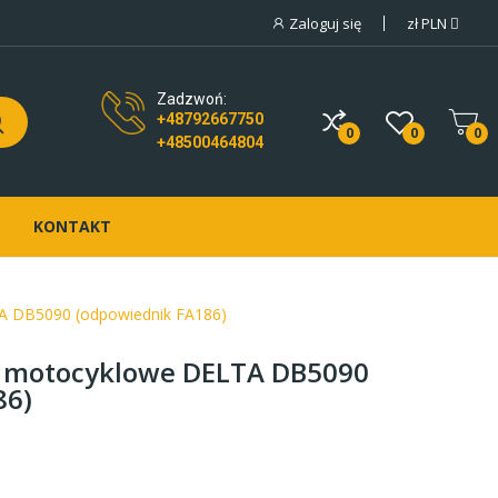
Zaloguj się
zł
PLN
Zadzwoń:
+48792667750
0
0
0
+48500464804
KONTAKT
A DB5090 (odpowiednik FA186)
 motocyklowe DELTA DB5090
86)