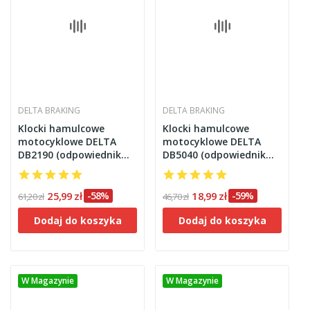
DELTA BRAKING
DELTA BRAKING
Klocki hamulcowe
Klocki hamulcowe
motocyklowe DELTA
motocyklowe DELTA
DB2190 (odpowiednik
DB5040 (odpowiednik
FA134)
FA099)
25,99 zł
-58%
18,99 zł
-59%
61,20 zł
46,70 zł
Dodaj do koszyka
Dodaj do koszyka
W Magazynie
W Magazynie