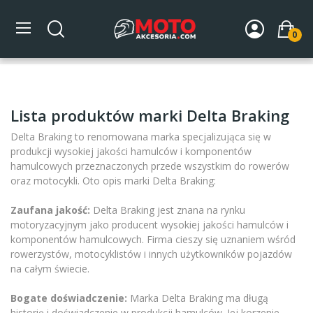
0
Strona główna
Marki
Delta Braking
Lista produktów marki Delta Braking
Delta Braking to renomowana marka specjalizująca się w
W magazynie
9
produkcji wysokiej jakości hamulców i komponentów
hamulcowych przeznaczonych przede wszystkim do rowerów
oraz motocykli. Oto opis marki Delta Braking:
Kategorie
DLA MOTOCYKLA
9
Zaufana jakość:
Delta Braking jest znana na rynku
motoryzacyjnym jako producent wysokiej jakości hamulców i
Cena
komponentów hamulcowych. Firma cieszy się uznaniem wśród
rowerzystów, motocyklistów i innych użytkowników pojazdów
na całym świecie.
zł
zł
Bogate doświadczenie:
Marka Delta Braking ma długą
historię i doświadczenie w produkcji hamulców. Jej korzenie