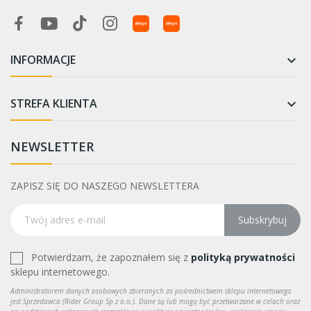
INFORMACJE

STREFA KLIENTA

NEWSLETTER
ZAPISZ SIĘ DO NASZEGO NEWSLETTERA
Subskrybuj
Potwierdzam, że zapoznałem się z
polityką prywatności
sklepu internetowego.
Administratorem danych osobowych zbieranych za pośrednictwem sklepu internetowego
jest Sprzedawca (Rider Group Sp z o.o.). Dane są lub mogą być przetwarzane w celach oraz