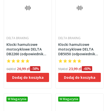
DELTA BRAKING
DELTA BRAKING
Klocki hamulcowe
Klocki hamulcowe
motocyklowe DELTA
motocyklowe DELTA
DB2260 (odpowiednik
DB5050 (odpowiednik
FA258, FA349)
FA115)
26,99 zł
-58%
23,99 zł
-60%
64,80 zł
59,40 zł
Dodaj do koszyka
Dodaj do koszyka
W Magazynie
W Magazynie