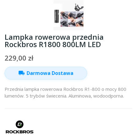
Lampka rowerowa przednia
Rockbros R1800 800LM LED
229,00 zł
local_shipping
Darmowa Dostawa
Przednia lampka rowerowa Rockbros R1-800 o mocy 800
lumenów. 5 trybów świecenia. Aluminowa, wodoodporna.