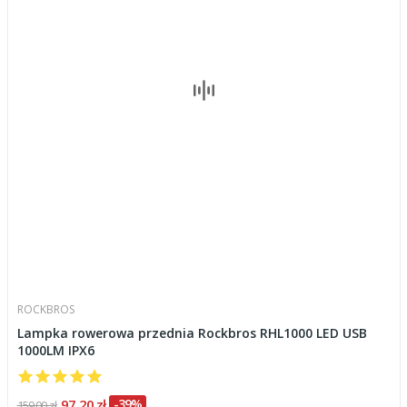
ROCKBROS
Lampka rowerowa przednia Rockbros RHL1000 LED USB
1000LM IPX6
97,20 zł
-39%
159,00 zł