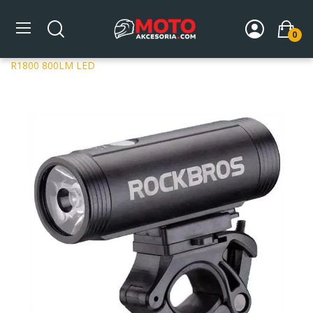
0
Strona główna
AKCESORIA ROWEROWE
Akcesoria
Lampki rowerowe
Lampka rowerowa przednia Rockbros
R1800 800LM LED