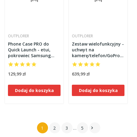
OUTPLORER
OUTPLORER
Phone Case PRO do
Zestaw wielofunkcyjny -
Quick Launch - etui,
uchwyt na
pokrowiec Samsung
kamerę/telefon/GoPro/licznik
Galaxy S23 Outplorer
montowany na
QPS23
kierownicę Outplorer
H1000
129,99 zł
639,99 zł
Dodaj do koszyka
Dodaj do koszyka
1
2
3
…
5
