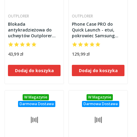
Kolor
OUTPLORER
Czarny
32
OUTPLORER
Stalowy
18
Blokada
Phone Case PRO do
antykradzieżowa do
Quick Launch - etui,
uchwytów Outplorer
pokrowiec Samsung
AT10
Galaxy S23 Ultra
Outplorer QPS23U
43,99 zł
129,99 zł
Dodaj do koszyka
Dodaj do koszyka
W Magazynie
W Magazynie
Darmowa Dostawa
Darmowa Dostawa