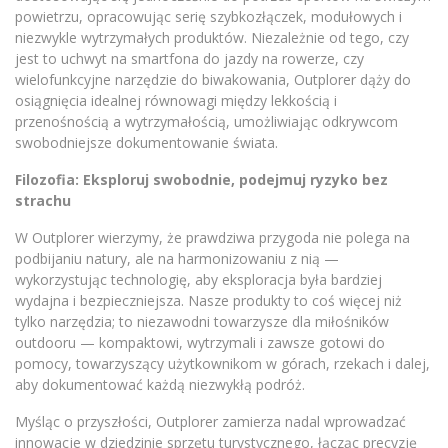
powietrzu, opracowując serię szybkozłączek, modułowych i
niezwykle wytrzymałych produktów. Niezależnie od tego, czy
jest to uchwyt na smartfona do jazdy na rowerze, czy
wielofunkcyjne narzędzie do biwakowania, Outplorer dąży do
osiągnięcia idealnej równowagi między lekkością i
przenośnością a wytrzymałością, umożliwiając odkrywcom
swobodniejsze dokumentowanie świata.
Filozofia: Eksploruj swobodnie, podejmuj ryzyko bez
strachu
W Outplorer wierzymy, że prawdziwa przygoda nie polega na
podbijaniu natury, ale na harmonizowaniu z nią —
wykorzystując technologię, aby eksploracja była bardziej
wydajna i bezpieczniejsza. Nasze produkty to coś więcej niż
tylko narzędzia; to niezawodni towarzysze dla miłośników
outdooru — kompaktowi, wytrzymali i zawsze gotowi do
pomocy, towarzyszący użytkownikom w górach, rzekach i dalej,
aby dokumentować każdą niezwykłą podróż.
Myśląc o przyszłości, Outplorer zamierza nadal wprowadzać
innowacje w dziedzinie sprzętu turystycznego, łącząc precyzję