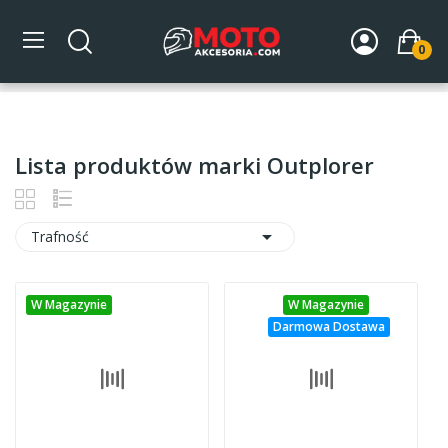
0
Strona główna
Marki
Outplorer
Lista produktów marki Outplorer
W magazynie
46

Trafność
Kategorie
AKCESORIA ROWEROWE
49
W Magazynie
W Magazynie
DLA MOTOCYKLA
50
Darmowa Dostawa
Cena
zł
zł