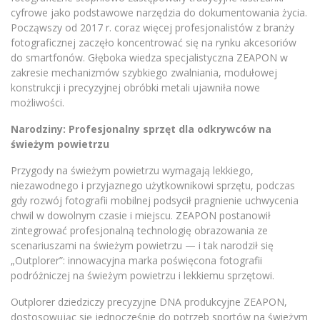
cyfrowe jako podstawowe narzędzia do dokumentowania życia.
Począwszy od 2017 r. coraz więcej profesjonalistów z branży
fotograficznej zaczęło koncentrować się na rynku akcesoriów
do smartfonów. Głęboka wiedza specjalistyczna ZEAPON w
zakresie mechanizmów szybkiego zwalniania, modułowej
konstrukcji i precyzyjnej obróbki metali ujawniła nowe
możliwości.
Narodziny: Profesjonalny sprzęt dla odkrywców na
świeżym powietrzu
Przygody na świeżym powietrzu wymagają lekkiego,
niezawodnego i przyjaznego użytkownikowi sprzętu, podczas
gdy rozwój fotografii mobilnej podsycił pragnienie uchwycenia
chwil w dowolnym czasie i miejscu. ZEAPON postanowił
zintegrować profesjonalną technologię obrazowania ze
scenariuszami na świeżym powietrzu — i tak narodził się
„Outplorer”: innowacyjna marka poświęcona fotografii
podróżniczej na świeżym powietrzu i lekkiemu sprzętowi.
Outplorer dziedziczy precyzyjne DNA produkcyjne ZEAPON,
dostosowując się jednocześnie do potrzeb sportów na świeżym