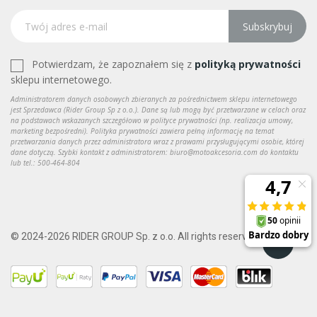
Subskrybuj
Potwierdzam, że zapoznałem się z
polityką prywatności
sklepu internetowego.
Administratorem danych osobowych zbieranych za pośrednictwem sklepu internetowego
jest Sprzedawca (Rider Group Sp z o.o.). Dane są lub mogą być przetwarzane w celach oraz
na podstawach wskazanych szczegółowo w polityce prywatności (np. realizacja umowy,
marketing bezpośredni). Polityka prywatności zawiera pełną informację na temat
przetwarzania danych przez administratora wraz z prawami przysługującymi osobie, której
dane dotyczą. Szybki kontakt z administratorem: biuro@motoakcesoria.com do kontaktu
lub tel.: 500-464-804
© 2024-2026 RIDER GROUP Sp. z o.o. All rights reserved.