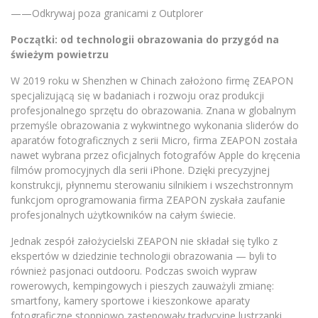
——Odkrywaj poza granicami z Outplorer
Początki: od technologii obrazowania do przygód na
świeżym powietrzu
W 2019 roku w Shenzhen w Chinach założono firmę ZEAPON
specjalizującą się w badaniach i rozwoju oraz produkcji
profesjonalnego sprzętu do obrazowania. Znana w globalnym
przemyśle obrazowania z wykwintnego wykonania sliderów do
aparatów fotograficznych z serii Micro, firma ZEAPON została
nawet wybrana przez oficjalnych fotografów Apple do kręcenia
filmów promocyjnych dla serii iPhone. Dzięki precyzyjnej
konstrukcji, płynnemu sterowaniu silnikiem i wszechstronnym
funkcjom oprogramowania firma ZEAPON zyskała zaufanie
profesjonalnych użytkowników na całym świecie.
Jednak zespół założycielski ZEAPON nie składał się tylko z
ekspertów w dziedzinie technologii obrazowania — byli to
również pasjonaci outdooru. Podczas swoich wypraw
rowerowych, kempingowych i pieszych zauważyli zmianę:
smartfony, kamery sportowe i kieszonkowe aparaty
fotograficzne stopniowo zastępowały tradycyjne lustrzanki