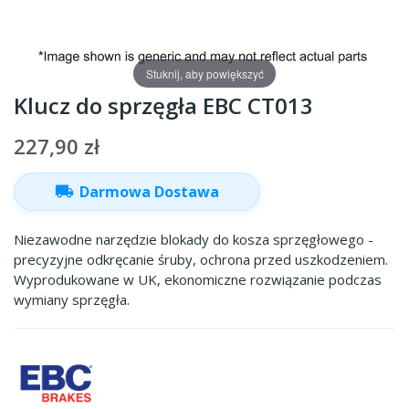
Stuknij, aby powiększyć
Klucz do sprzęgła EBC CT013
227,90 zł
local_shipping
Darmowa Dostawa
Niezawodne narzędzie blokady do kosza sprzęgłowego -
precyzyjne odkręcanie śruby, ochrona przed uszkodzeniem.
Wyprodukowane w UK, ekonomiczne rozwiązanie podczas
wymiany sprzęgła.