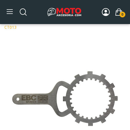
0
Strona główna
DLA MOTOCYKLA
Części silnikowe
Sprzęgła
Narzędzie do sprzęgła
Klucz do sprzęgła EBC
CT013