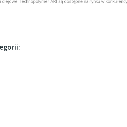
ki olejowe Technopolymer ARI są dostępne na rynku w konkurencyjn
gorii: