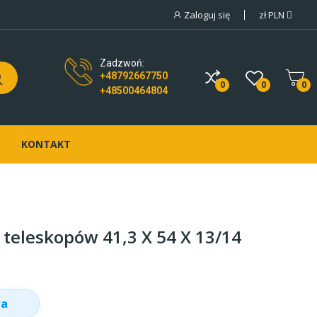
Zaloguj się
zł
PLN
Zadzwoń:
+48792667750
0
0
0
+48500464804
KONTAKT
 teleskopów 41,3 X 54 X 13/14
wa