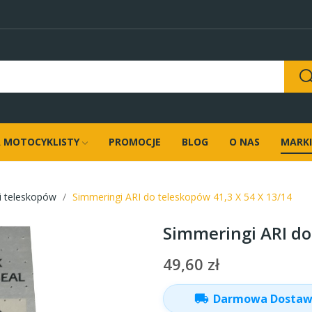
 MOTOCYKLISTY
PROMOCJE
BLOG
O NAS
MARKI
i teleskopów
Simmeringi ARI do teleskopów 41,3 X 54 X 13/14
Simmeringi ARI do
49,60 zł
local_shipping
Darmowa Dosta