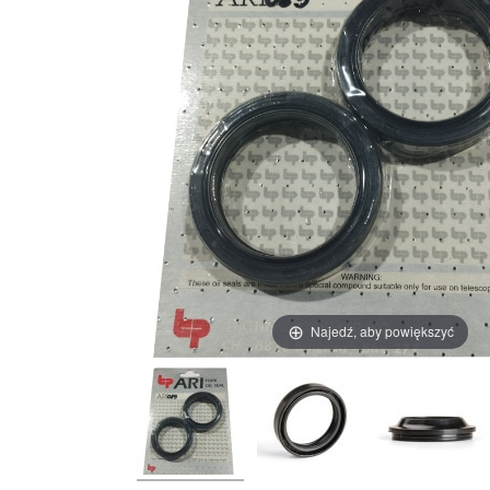
Najedź, aby powiększyć