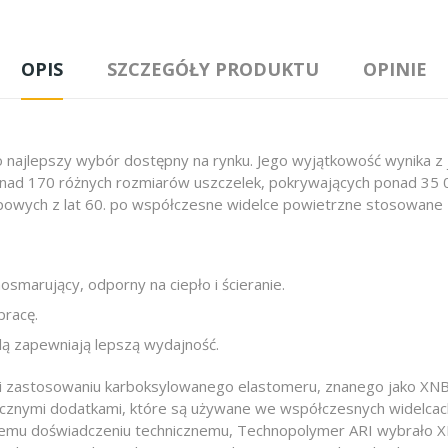
OPIS
SZCZEGÓŁY PRODUKTU
OPINIE
 najlepszy wybór dostępny na rynku. Jego wyjątkowość wynika z 
onad 170 różnych rozmiarów uszczelek, pokrywających ponad 35 00
owych z lat 60. po współczesne widelce powietrzne stosowane za
smarujący, odporny na ciepło i ścieranie.
pracę.
lą zapewniają lepszą wydajność.
i zastosowaniu karboksylowanego elastomeru, znanego jako XNBR.
icznymi dodatkami, które są używane we współczesnych widelcach
tniemu doświadczeniu technicznemu, Technopolymer ARI wybrało X