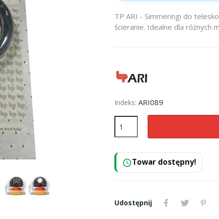
TP ARI - Simmeringi do teleskop
ścieranie. Idealne dla różnych m
ARI089
Indeks:
Towar dostępny!
schedule
Udostępnij