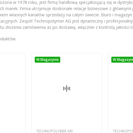
żona w 1978 roku, jest firmą handlową specjalizującą się w dystrybuc
h marek. Firma utrzymuje doskonałe relacje biznesowe z głównymi 
wem własnych kanałów sprzedaży na całym świecie. Biuro i magazyn o
cyjnych. Zespół Technopolymer AG jest dynamiczny i profesjonalny,
 złożenia zamówienia aż po dostawę, włącznie z kontrolą jakości 
roduktów.
W Magazynie
W Magazyn
TECHNOPOLYMER ARI
TECHNOPOL