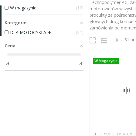
Technopolymer AG, zało
W magazynie
19
motorowerów wszystkic
produkty za pośrednict
głównych dróg komunika
Kategorie
zamówienia od momentu
DLA MOTOCYKLA
31
Jest 31 p
Cena
W Magazynie
zł
zł
TECHNOPOLYMER ARI