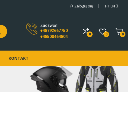
Zaloguj się
zł
PLN
Zadzwoń:
+48792667750
0
0
0
+48500464804
KONTAKT