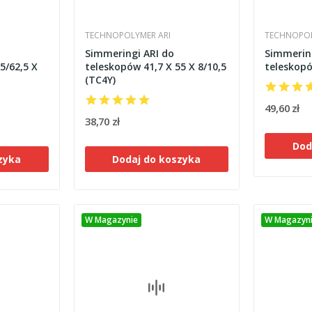
TECHNOPOLYMER ARI
TECHNOPOL
Simmeringi ARI do
Simmering
5/62,5 X
teleskopów 41,7 X 55 X 8/10,5
teleskopó
(TC4Y)
49,60 zł
38,70 zł
Dod
zyka
Dodaj do koszyka
W Magazynie
W Magazyn