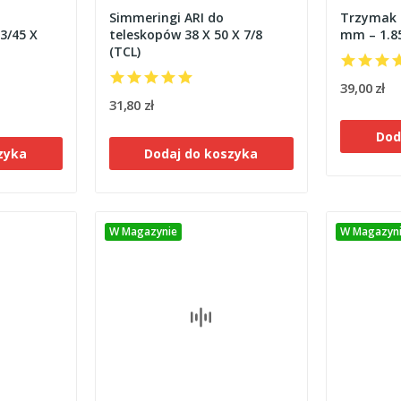
Simmeringi ARI do
Trzymak 
3/45 X
teleskopów 38 X 50 X 7/8
mm – 1.8
(TCL)
39,00 zł
31,80 zł
Dod
zyka
Dodaj do koszyka
W Magazynie
W Magazyn