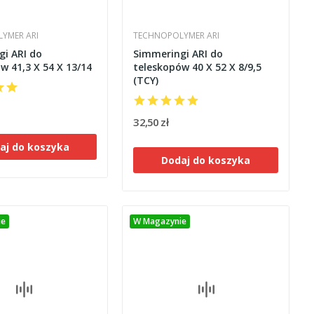
YMER ARI
TECHNOPOLYMER ARI
i ARI do
Simmeringi ARI do
w 41,3 X 54 X 13/14
teleskopów 40 X 52 X 8/9,5
(TCY)
32,50 zł
aj do koszyka
Dodaj do koszyka
ie
W Magazynie