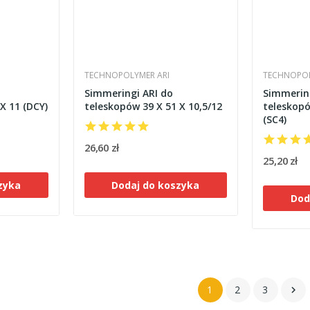
TECHNOPOLYMER ARI
TECHNOPOL
Simmeringi ARI do
Simmering
X 11 (DCY)
teleskopów 39 X 51 X 10,5/12
teleskopó
(SC4)
26,60 zł
25,20 zł
zyka
Dodaj do koszyka
Dod
1
2
3
