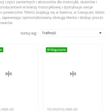
ji części zamiennych i akcesoriów dla motocykli, skuterów i
producentami w branży motocyklowej i dystrybuuje swoje
 powierzchni 700m2 znajdują się w Balerna, w Szwajcarii, blisko
 zapewniając spersonalizowaną obsługę klienta i śledząc proces
towarów.

Trafność
Sortuj wg:
ie
W Magazynie
YMER ARI
TECHNOPOLYMER ARI