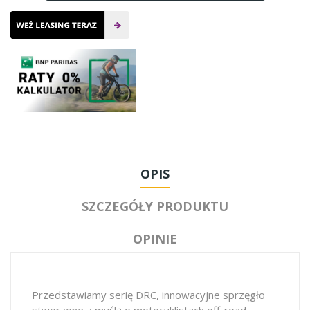
OPIS
SZCZEGÓŁY PRODUKTU
OPINIE
Przedstawiamy serię DRC, innowacyjne sprzęgło
stworzone z myślą o motocyklistach off-road.