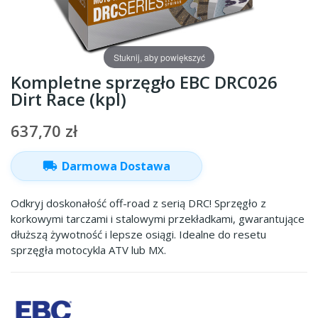
Stuknij, aby powiększyć
Kompletne sprzęgło EBC DRC026
Dirt Race (kpl)
637,70 zł
local_shipping
Darmowa Dostawa
Odkryj doskonałość off-road z serią DRC! Sprzęgło z
korkowymi tarczami i stalowymi przekładkami, gwarantujące
dłuższą żywotność i lepsze osiągi. Idealne do resetu
sprzęgła motocykla ATV lub MX.