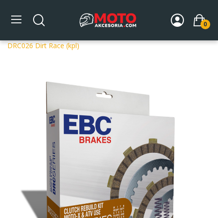
0
Strona główna
DLA MOTOCYKLA
Części silnikowe
Sprzęgła
Sprzęgła kompletne
Kompletne sprzęgło EBC
DRC026 Dirt Race (kpl)