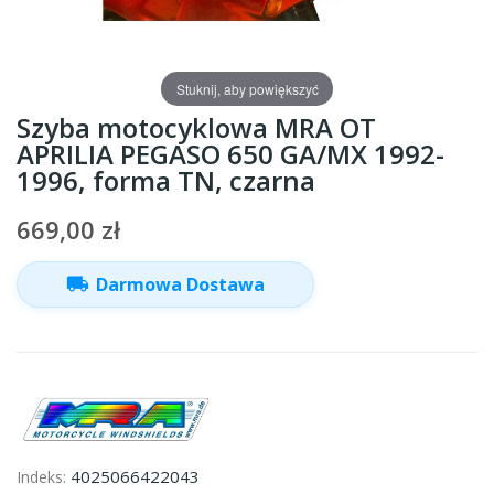
Stuknij, aby powiększyć
Szyba motocyklowa MRA OT
APRILIA PEGASO 650 GA/MX 1992-
1996, forma TN, czarna
669,00 zł
local_shipping
Darmowa Dostawa
4025066422043
Indeks: