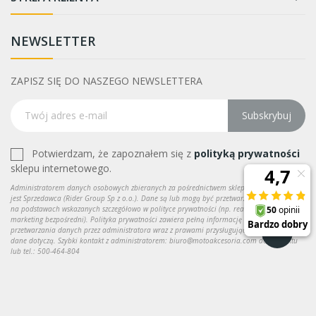
NEWSLETTER
ZAPISZ SIĘ DO NASZEGO NEWSLETTERA
Subskrybuj
Potwierdzam, że zapoznałem się z
polityką prywatności
sklepu internetowego.
Administratorem danych osobowych zbieranych za pośrednictwem sklepu internetowego
jest Sprzedawca (Rider Group Sp z o.o.). Dane są lub mogą być przetwarzane w celach oraz
na podstawach wskazanych szczegółowo w polityce prywatności (np. realizacja umowy,
marketing bezpośredni). Polityka prywatności zawiera pełną informację na temat
przetwarzania danych przez administratora wraz z prawami przysługującymi osobie, której
dane dotyczą. Szybki kontakt z administratorem: biuro@motoakcesoria.com do kontaktu
lub tel.: 500-464-804