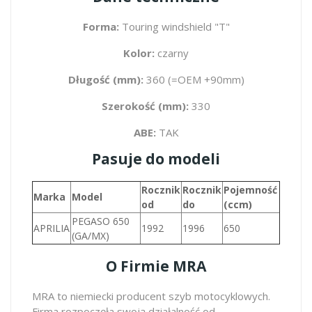
Forma:
Touring windshield "T"
Kolor:
czarny
Długość (mm):
360 (=OEM +90mm)
Szerokość (mm):
330
ABE:
TAK
Pasuje do modeli
Rocznik
Rocznik
Pojemność
Marka
Model
od
do
(ccm)
PEGASO 650
APRILIA
1992
1996
650
(GA/MX)
O Firmie MRA
MRA to niemiecki producent szyb motocyklowych.
Firma rozpoczęła swoją działalność od