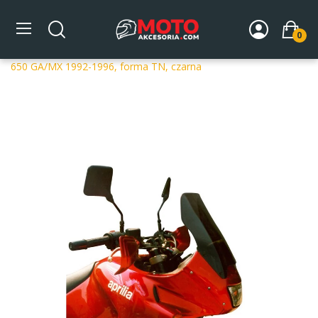
0
Strona główna
DLA MOTOCYKLA
Szyby
Szyby
dedykowane
Szyba motocyklowa MRA OT APRILIA PEGASO
650 GA/MX 1992-1996, forma TN, czarna