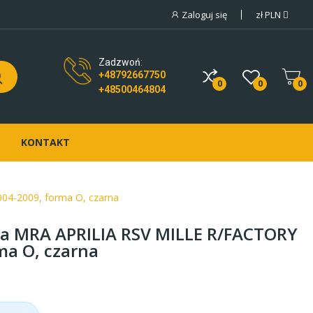
Zaloguj się
zł
PLN
Zadzwoń:
+48792667750
0
0
0
+48500464804
KONTAKT
4-2009, forma O, czarna
a MRA APRILIA RSV MILLE R/FACTORY
ma O, czarna