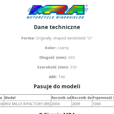
Dane techniczne
Forma:
Originally-shaped windshield "O"
Kolor:
czarny
Długość (mm):
430
Szerokość (mm):
350
ABE:
TAK
Pasuje do modeli
a
Model
Rocznik od
Rocznik do
Pojemność 
IA
RSV MILLE R/FACTORY (RR)
2004
2009
1000