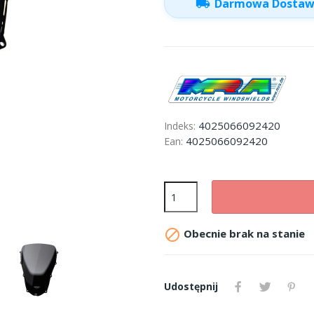
local_shipping
Darmowa Dosta
4025066092420
Indeks:
4025066092420
Ean:

Obecnie brak na stanie
Udostępnij