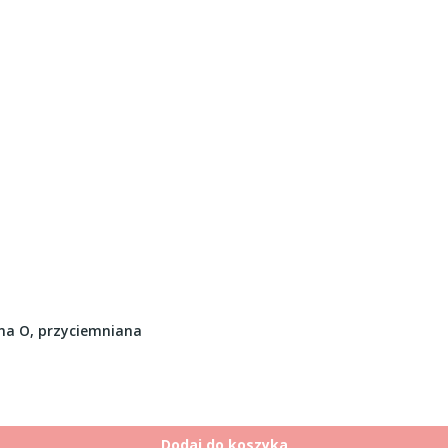
ma O, przyciemniana
Dodaj do koszyka