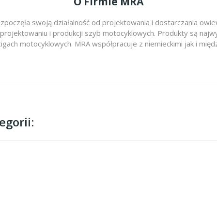
O Firmie MRA
zpoczęła swoją działalność od projektowania i dostarczania ow
 projektowaniu i produkcji szyb motocyklowych. Produkty są najwy
cigach motocyklowych. MRA współpracuje z niemieckimi jak i m
gorii: