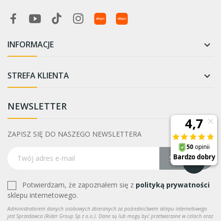
INFORMACJE

STREFA KLIENTA

NEWSLETTER
ZAPISZ SIĘ DO NASZEGO NEWSLETTERA
Subskrybuj
Potwierdzam, że zapoznałem się z
polityką prywatności
sklepu internetowego.
Administratorem danych osobowych zbieranych za pośrednictwem sklepu internetowego
jest Sprzedawca (Rider Group Sp z o.o.). Dane są lub mogą być przetwarzane w celach oraz