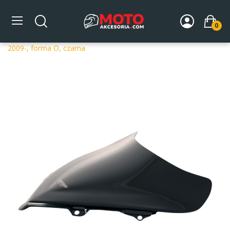
0
Strona główna
DLA MOTOCYKLA
Szyby
Szyby
dedykowane
Szyba motocyklowa MRA BMW K 1300 S K13S
2009-, forma O, czarna