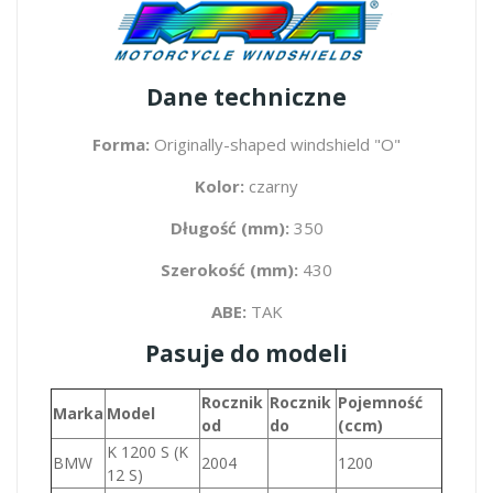
Dane techniczne
Forma:
Originally-shaped windshield "O"
Kolor:
czarny
Długość (mm):
350
Szerokość (mm):
430
ABE:
TAK
Pasuje do modeli
Rocznik
Rocznik
Pojemność
Marka
Model
od
do
(ccm)
K 1200 S (K
BMW
2004
1200
12 S)