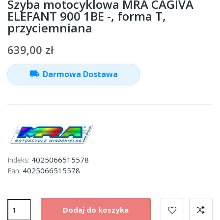
Szyba motocyklowa MRA CAGIVA
ELEFANT 900 1BE -, forma T,
przyciemniana
639,00 zł
local_shipping
Darmowa Dostawa
4025066515578
Indeks:
4025066515578
Ean:
Dodaj do koszyka