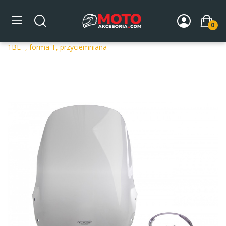
0
Strona główna
DLA MOTOCYKLA
Szyby
Szyby
dedykowane
Szyba motocyklowa MRA CAGIVA ELEFANT 900
1BE -, forma T, przyciemniana