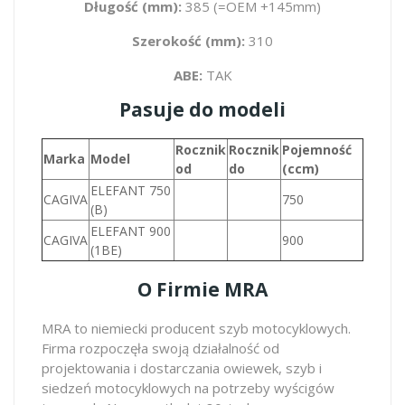
Długość (mm):
385 (=OEM +145mm)
Szerokość (mm):
310
ABE:
TAK
Pasuje do modeli
Rocznik
Rocznik
Pojemność
Marka
Model
od
do
(ccm)
ELEFANT 750
CAGIVA
750
(B)
ELEFANT 900
CAGIVA
900
(1BE)
O Firmie MRA
MRA to niemiecki producent szyb motocyklowych.
Firma rozpoczęła swoją działalność od
projektowania i dostarczania owiewek, szyb i
siedzeń motocyklowych na potrzeby wyścigów