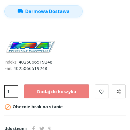
local_shipping
Darmowa Dostawa
4025066519248
Indeks:
4025066519248
Ean:
Dodaj do koszyka

Obecnie brak na stanie
Udostępnij