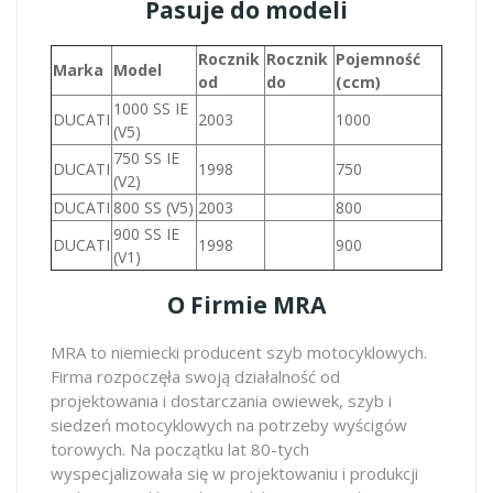
Pasuje do modeli
Rocznik
Rocznik
Pojemność
Marka
Model
od
do
(ccm)
1000 SS IE
DUCATI
2003
1000
(V5)
750 SS IE
DUCATI
1998
750
(V2)
DUCATI
800 SS (V5)
2003
800
900 SS IE
DUCATI
1998
900
(V1)
O Firmie MRA
MRA to niemiecki producent szyb motocyklowych.
Firma rozpoczęła swoją działalność od
projektowania i dostarczania owiewek, szyb i
siedzeń motocyklowych na potrzeby wyścigów
torowych. Na początku lat 80-tych
wyspecjalizowała się w projektowaniu i produkcji