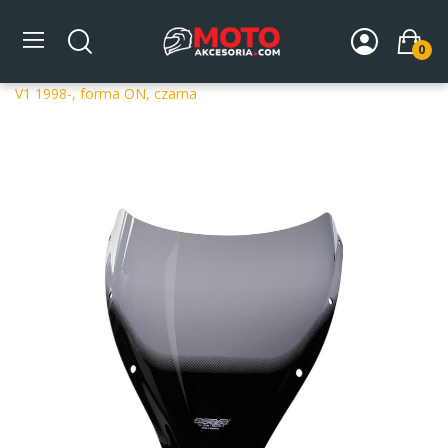
0
Strona główna
DLA MOTOCYKLA
Szyby
Szyby
dedykowane
Szyba motocyklowa MRA OT DUCATI 900 SS IE
V1 1998-, forma ON, czarna