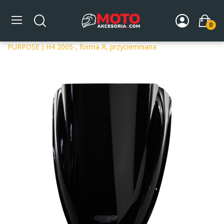
0
Strona główna
DLA MOTOCYKLA
Szyby
Szyby
dedykowane
Szyba motocyklowa MRA DUCATI 999 ( RACE
PURPOSE ) H4 2005-, forma R, przyciemniana