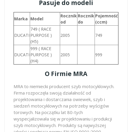
Pasuje do modeli
Rocznik
Rocznik
Pojemność
Marka
Model
od
do
(ccm)
749 ( RACE
DUCATI
PURPOSE )
2005
749
(H5)
999 ( RACE
DUCATI
PURPOSE )
2005
999
(H4)
O Firmie MRA
MRA to niemiecki producent szyb motocyklowych.
Firma rozpoczęła swoją działalność od
projektowania i dostarczania owiewek, szyb i
siedzeń motocyklowych na potrzeby wyścigów
torowych. Na początku lat 80-tych
wyspecjalizowała się w projektowaniu i produkcji
szyb motocyklowych. Produkty są najwyższej
jakości i spełniają normy EN ISO 9001:2000.