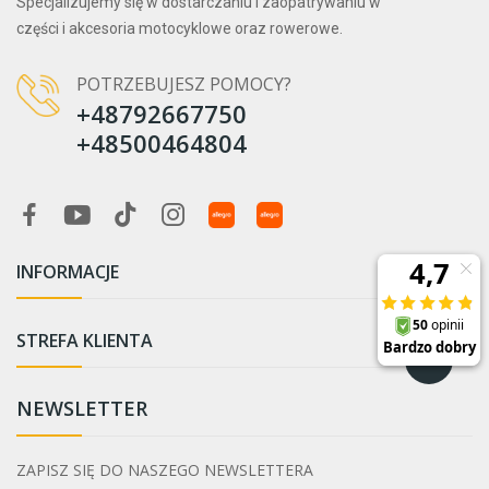
Specjalizujemy się w dostarczaniu i zaopatrywaniu w
części i akcesoria motocyklowe oraz rowerowe.
POTRZEBUJESZ POMOCY?
+48792667750
+48500464804
INFORMACJE

STREFA KLIENTA

NEWSLETTER
ZAPISZ SIĘ DO NASZEGO NEWSLETTERA