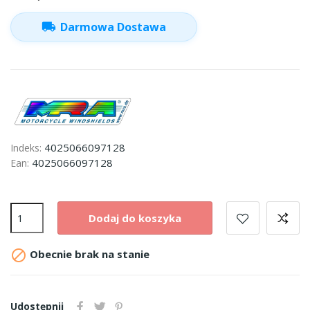
local_shipping
Darmowa Dostawa
4025066097128
Indeks:
4025066097128
Ean:
Dodaj do koszyka

Obecnie brak na stanie
Udostępnij