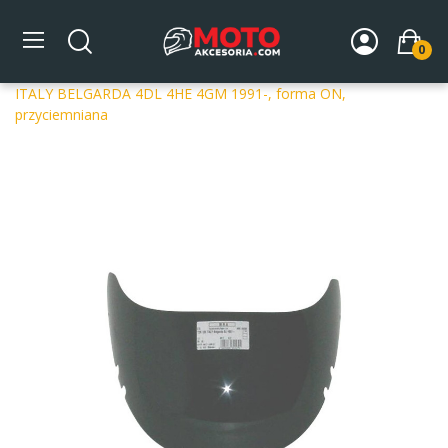
0
Strona główna
DLA MOTOCYKLA
Szyby
Szyby
dedykowane
Szyba motocyklowa MRA OT YAMAHA TZR 125
ITALY BELGARDA 4DL 4HE 4GM 1991-, forma ON,
przyciemniana