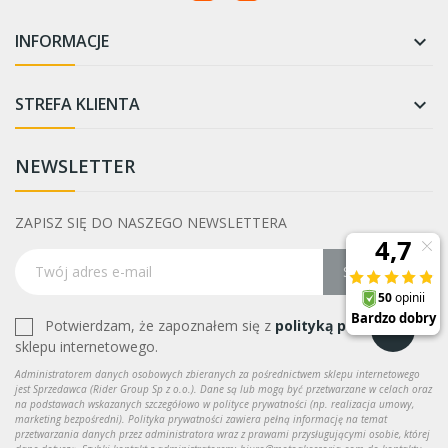
INFORMACJE

STREFA KLIENTA

NEWSLETTER
ZAPISZ SIĘ DO NASZEGO NEWSLETTERA
Subskrybuj
Potwierdzam, że zapoznałem się z
polityką prywatności
sklepu internetowego.
Administratorem danych osobowych zbieranych za pośrednictwem sklepu internetowego
jest Sprzedawca (Rider Group Sp z o.o.). Dane są lub mogą być przetwarzane w celach oraz
na podstawach wskazanych szczegółowo w polityce prywatności (np. realizacja umowy,
marketing bezpośredni). Polityka prywatności zawiera pełną informację na temat
przetwarzania danych przez administratora wraz z prawami przysługującymi osobie, której