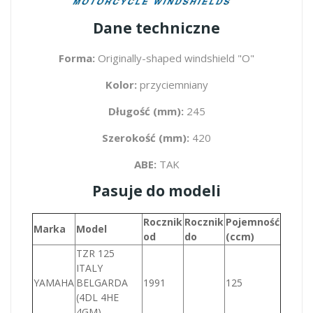
Dane techniczne
Forma:
Originally-shaped windshield "O"
Kolor:
przyciemniany
Długość (mm):
245
Szerokość (mm):
420
ABE:
TAK
Pasuje do modeli
Rocznik
Rocznik
Pojemność
Marka
Model
od
do
(ccm)
TZR 125
ITALY
YAMAHA
BELGARDA
1991
125
(4DL 4HE
4GM)