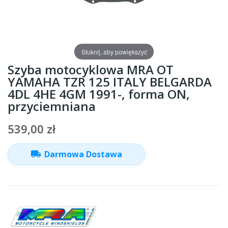
Stuknij, aby powiększyć
Szyba motocyklowa MRA OT
YAMAHA TZR 125 ITALY BELGARDA
4DL 4HE 4GM 1991-, forma ON,
przyciemniana
539,00 zł
local_shipping
Darmowa Dostawa